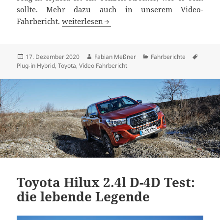
sollte. Mehr dazu auch in unserem Video-
Toyota RAV4 Plug-in Hybrid Test: der Konku
Fahrbericht.
weiterlesen
Veröffentlicht
Autor
Kategorien
Schlag
17. Dezember 2020
Fabian Meßner
Fahrberichte
am
Plug-in Hybrid
,
Toyota
,
Video Fahrbericht
Toyota Hilux 2.4l D-4D Test:
die lebende Legende