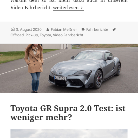
Toyota Hilux 2.4l D-4D Test: die leben
Video-Fahrbericht.
weiterlesen
Veröffentlicht
Autor
Kategorien
Schlagwört
3. August 2020
Fabian Meßner
Fahrberichte
am
Offroad
,
Pick-up
,
Toyota
,
Video Fahrbericht
Toyota GR Supra 2.0 Test: ist
weniger mehr?