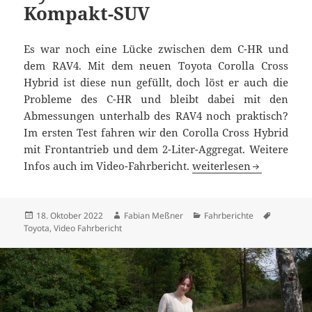
Kompakt-SUV
Es war noch eine Lücke zwischen dem C-HR und
dem RAV4. Mit dem neuen Toyota Corolla Cross
Hybrid ist diese nun gefüllt, doch löst er auch die
Probleme des C-HR und bleibt dabei mit den
Abmessungen unterhalb des RAV4 noch praktisch?
Im ersten Test fahren wir den Corolla Cross Hybrid
mit Frontantrieb und dem 2-Liter-Aggregat. Weitere
Toyota Corolla Cross H
Infos auch im Video-Fahrbericht.
weiterlesen
Veröffentlicht
Autor
Kategorien
Schlagwö
18. Oktober 2022
Fabian Meßner
Fahrberichte
am
Toyota
,
Video Fahrbericht