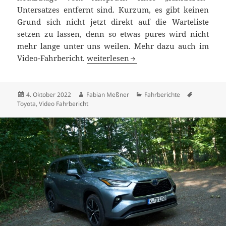
Untersatzes entfernt sind. Kurzum, es gibt keinen
Grund sich nicht jetzt direkt auf die Warteliste
setzen zu lassen, denn so etwas pures wird nicht
mehr lange unter uns weilen. Mehr dazu auch im
Toyota GR86 Test: macht einfach nur g
Video-Fahrbericht.
weiterlesen
Veröffentlicht
Autor
Kategorien
Schlagwör
4. Oktober 2022
Fabian Meßner
Fahrberichte
am
Toyota
,
Video Fahrbericht