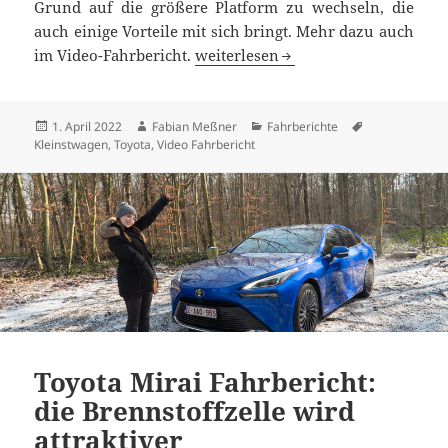
Grund auf die größere Platform zu wechseln, die
auch einige Vorteile mit sich bringt. Mehr dazu auch
Toyota Aygo X Test: Schaltgetriebe
im Video-Fahrbericht.
weiterlesen
Veröffentlicht
Autor
Kategorien
Schlagwörter
1. April 2022
Fabian Meßner
Fahrberichte
am
Kleinstwagen
,
Toyota
,
Video Fahrbericht
Toyota Mirai Fahrbericht:
die Brennstoffzelle wird
attraktiver