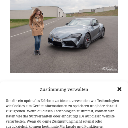
Leistung alleine ist nicht alles. Das beweist der erste
Zustimmung verwalten
Test mit der Toyota GR Supra 2.0, denn hier bringt
der eingesetzte 4-Zylinder Turbomotor zwar
Um dir ein optimales Erlebnis zu bieten, verwenden wir Technologien
weniger Leistung als die Top-Variante, gleichzeitig
wie Cookies, um Geräteinformationen zu speichern und/oder darauf
spart man so allerdings auch exakt 100 Kilogramm
zuzugreifen. Wenn du diesen Technologien zustimmst, können wir
Daten wie das Surfverhalten oder eindeutige IDs auf dieser Website
an Gewicht. Ein Faktor, den man nie vergessen
verarbeiten. Wenn du deine Zustimmung nicht erteilst oder
sollte und der schon in der ersten Kurve bemerkbar
zurückziehst, können bestimmte Merkmale und Funktionen