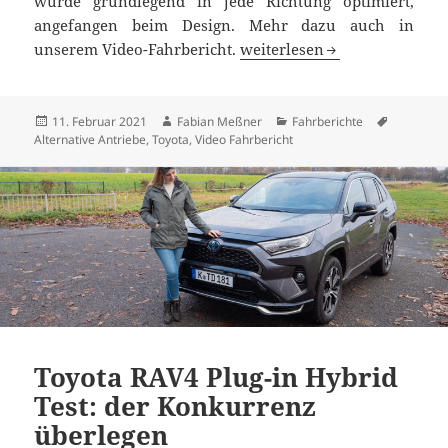
wurde grundlegend in jede Richtung optimiert,
angefangen beim Design. Mehr dazu auch in
Toyota Mirai Fahrbericht: die
unserem Video-Fahrbericht.
weiterlesen
Veröffentlicht
Autor
Kategorien
Schlagwör
11. Februar 2021
Fabian Meßner
Fahrberichte
am
Alternative Antriebe
,
Toyota
,
Video Fahrbericht
Toyota RAV4 Plug-in Hybrid
Test: der Konkurrenz
überlegen