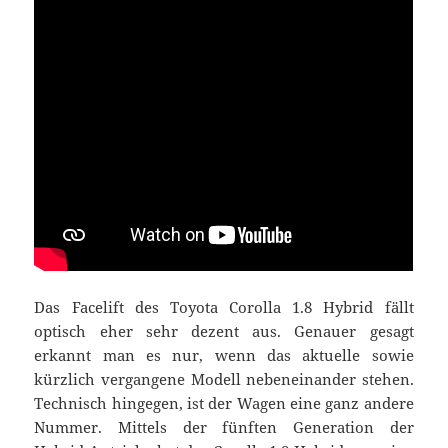
Das Facelift des Toyota Corolla 1.8 Hybrid fällt
optisch eher sehr dezent aus. Genauer gesagt
erkannt man es nur, wenn das aktuelle sowie
kürzlich vergangene Modell nebeneinander stehen.
Technisch hingegen, ist der Wagen eine ganz andere
Nummer. Mittels der fünften Generation der