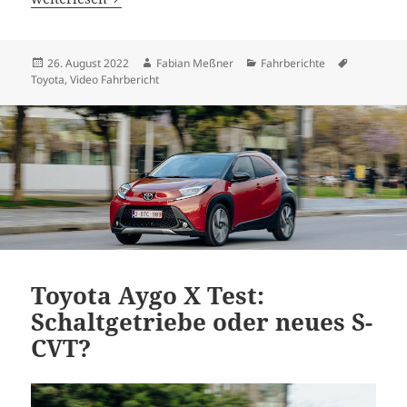
Veröffentlicht
Autor
Kategorien
Schlagwör
26. August 2022
Fabian Meßner
Fahrberichte
am
Toyota
,
Video Fahrbericht
Toyota Aygo X Test:
Schaltgetriebe oder neues S-
CVT?