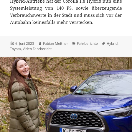
Hybrid-Antriebe hat der Corolla 1.8 Hybrid nun eine
Systemleistung von 140 PS, sowie überzeugende
Verbrauchswerte in der Stadt und muss sich vor der
Autobahn keinesfalls mehr verstecken.
Veröffentlicht
Autor
Kategorien
Schlagwörter
6. Juni 2023
Fabian Meßner
Fahrberichte
Hybrid
,
am
Toyota
,
Video Fahrbericht