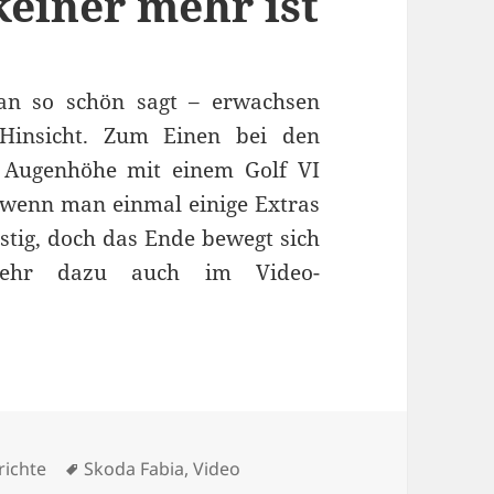
keiner mehr ist
an so schön sagt – erwachsen
Hinsicht. Zum Einen bei den
 Augenhöhe mit einem Golf VI
 wenn man einmal einige Extras
nstig, doch das Ende bewegt sich
 Mehr dazu auch im Video-
einwagen, der keiner mehr ist
rien
Schlagwörter
richte
Skoda Fabia
,
Video