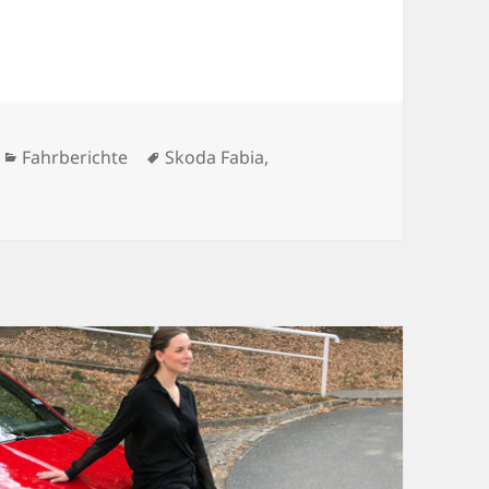
Kategorien
Schlagwörter
Fahrberichte
Skoda Fabia
,