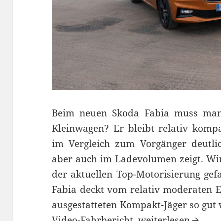
Beim neuen Skoda Fabia muss man s
Kleinwagen? Er bleibt relativ komp
im Vergleich zum Vorgänger deutli
aber auch im Ladevolumen zeigt. Wi
der aktuellen Top-Motorisierung gefa
Fabia deckt vom relativ moderaten E
ausgestatteten Kompakt-Jäger so gut 
Skoda Fabia IV Tes
Video-Fahrbericht.
weiterlesen