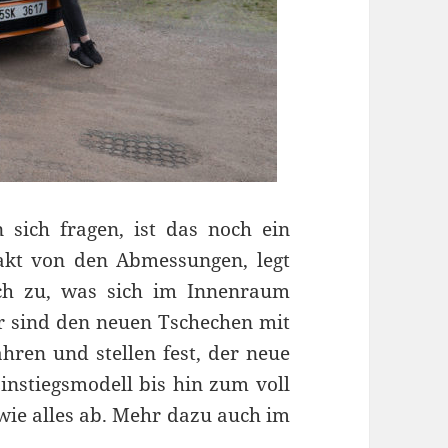
ich fragen, ist das noch ein
akt von den Abmessungen, legt
ch zu, was sich im Innenraum
r sind den neuen Tschechen mit
hren und stellen fest, der neue
instiegsmodell bis hin zum voll
wie alles ab. Mehr dazu auch im
t: der neue große Kleine