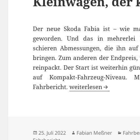
Kleinwagen, der 
Der neue Skoda Fabia ist – wie m
geworden. Und das in mehrerlei 
schieren Abmessungen, die ihn auf
bringen. Zum anderen der Endpreis,
reinpackt. Der Start ist weiterhin gü
auf Kompakt-Fahrzeug-Niveau.
Skoda Fabia Test: Der Kl
Fahrbericht.
weiterlesen
Veröffentlicht
Autor
Katego
25. Juli 2022
Fabian Meßner
Fahrbe
am