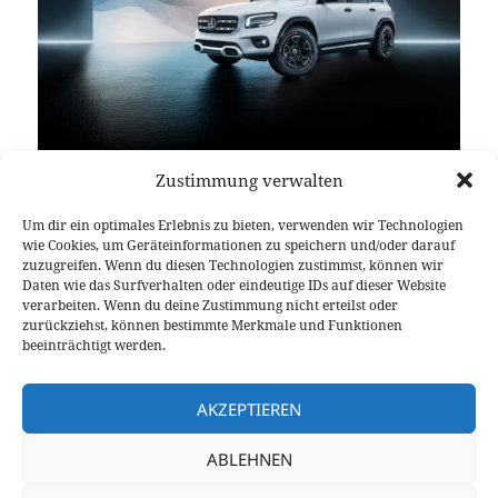
Zustimmung verwalten
Um dir ein optimales Erlebnis zu bieten, verwenden wir Technologien
Die Kompaktbaureihe der Daimler AG wird
wie Cookies, um Geräteinformationen zu speichern und/oder darauf
erweitert. Selbstverständlich um ein SUV. Mit dem
zuzugreifen. Wenn du diesen Technologien zustimmst, können wir
Daten wie das Surfverhalten oder eindeutige IDs auf dieser Website
Mercedes-Benz Concept GLB gibt man auf der Auto
verarbeiten. Wenn du deine Zustimmung nicht erteilst oder
Shanghai einen Ausblick auf das künftige Kompakt-
zurückziehst, können bestimmte Merkmale und Funktionen
SUV mit bis zu sieben Sitzplätzen, welches sich
beeinträchtigt werden.
zwischen
GLA
und GLC einordnen wird.
Mercedes-Benz Concept GLB: ein Ausblick auf das Serien
weiterlesen
AKZEPTIEREN
ABLEHNEN
Veröffentlicht
Autor
Kategorien
Schlagwörter
15. April 2019
Larissa Rutkowski
News
Kompakt
am