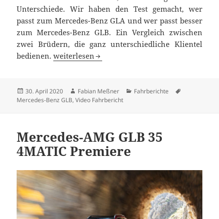
Unterschiede. Wir haben den Test gemacht, wer
passt zum Mercedes-Benz GLA und wer passt besser
zum Mercedes-Benz GLB. Ein Vergleich zwischen
zwei Brüdern, die ganz unterschiedliche Klientel
GLA oder GLB: der Vergleichstest
bedienen.
weiterlesen
Veröffentlicht
Autor
Kategorien
Schlagwörte
30. April 2020
Fabian Meßner
Fahrberichte
am
Mercedes-Benz GLB
,
Video Fahrbericht
Mercedes-AMG GLB 35
4MATIC Premiere