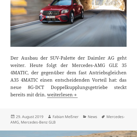
Der Ausbau der SUV-Palette der Daimler AG geht
weiter. Heute folgt der Mercedes-AMG GLE 35
4MATIC, der gegenüber dem fast Antriebsgleichen
A35 4MATIC einen entscheidenden Vorteil hat: das
neue 8G-DCT Doppelkupplungsgetriebe steckt
Mercedes-AMG GLB 35 4MATIC Premiere
bereits mit drin.
weiterlesen
Veröffentlicht
Autor
Kategorien
Schlagwörter
29. August 2019
Fabian Meßner
News
Mercedes-
am
AMG
,
Mercedes-Benz GLB