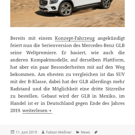
Bereits mit einem
Konzept-Fahrzeug
angekündigt
feiert nun die Serienversion des Mercedes-Benz GLB
seine Weltpremiere. Er basiert, wie auch die
anderen Kompaktmodelle, auf derselben Plattform,
hat aber ein paar Besonderheiten mit auf den Weg
bekommen. Am ehesten zu vergleichen ist das SUV
mit der B-Klasse, dabei hat der GLB allerdings mehr
Radstand und die Möglichkeit eine dritte Sitzreihe
zu bestellen. Gebaut wird der GLB in Mexiko, im
Handel ist er in Deutschland gegen Ende des Jahres
Mercedes-Benz GLB Weltpremiere – das achte Kom
2019.
weiterlesen
Veröffentlicht
Autor
Kategorien
Schlagwörter
11. Juni 2019
Fabian Meßner
News