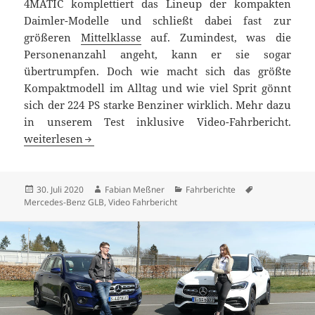
4MATIC komplettiert das Lineup der kompakten
Daimler-Modelle und schließt dabei fast zur
größeren
Mittelklasse
auf. Zumindest, was die
Personenanzahl angeht, kann er sie sogar
übertrumpfen. Doch wie macht sich das größte
Kompaktmodell im Alltag und wie viel Sprit gönnt
sich der 224 PS starke Benziner wirklich. Mehr dazu
in unserem Test inklusive Video-Fahrbericht.
Mercedes-Benz GLB 250 4MATIC Test: ein echter Mini-G?
weiterlesen
Veröffentlicht
Autor
Kategorien
Schlagwörter
30. Juli 2020
Fabian Meßner
Fahrberichte
am
Mercedes-Benz GLB
,
Video Fahrbericht