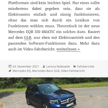
Plattformen sind kein leichtes Spiel. Nur eines sollte
mindestens dabei gegeben sein, dass sie als
Elektroautos einfach und sinnig funktionieren,
ohne das man sich durch ein Lexikon von
Funktionen wühlen muss. Theoretisch ist der neue
Mercedes EQB 350 4MATIC ein solches Auto. Basiert
auf dem
GLB
, nur eben mit Elektroantrieb und den
passenden Software-Funktionen dazu. Mehr dazu
Mercedes EQB 350 4MATIC Tes
auch im Video-Fahrbericht.
weiterlesen
Veröffentlicht
Autor
Kategorien
24. November 2021
Larissa Rutkowski
Fahrberichte
am
Schlagwörter
Mercedes EQ
,
Mercedes-Benz GLB
,
Video Fahrbericht