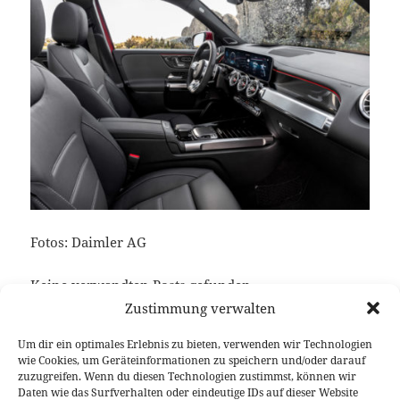
Fotos: Daimler AG
Keine verwandten Posts gefunden.
Zustimmung verwalten
Um dir ein optimales Erlebnis zu bieten, verwenden wir Technologien
wie Cookies, um Geräteinformationen zu speichern und/oder darauf
Veröffentlicht
Autor
Kategorien
Schlagwörter
29. August 2019
Fabian Meßner
News
Mercedes-
zuzugreifen. Wenn du diesen Technologien zustimmst, können wir
am
AMG
,
Mercedes-Benz GLB
Daten wie das Surfverhalten oder eindeutige IDs auf dieser Website