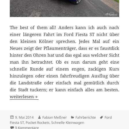
The best of them all! Anders kann ich auch nach
einer längeren Fahrt im Ford Fiesta ST nicht über
den kleinen Kölner sprechen. Jedes Mal auf ein
Neues zeigt der Pflaumenträger, dass er es faustdick
hinter den Ohren hat und das egal aus welcher Sicht
man ihn betrachtet. Ob es nun darum geht eine
schnelle Runde auf einem engen, zackigen Kurs
hinzulegen oder einen fahrfreudigen Ausflug über
die Landstraße oder einfach mal gemütlich durch
die Stadt tuckern; er kann einfach alles am besten.
One Ford to rule them all: Ford Fiesta ST im Test
weiterlesen
Veröffentlicht
Autor
Kategorien
Schlagwörter
9. Mai 2014
Fabian Meßner
Fahrberichte
Ford
am
Fiesta ST
,
Pocket Rockets
,
Schnelle Kleinwagen
zu One Ford to rule them all: Ford Fiesta ST im Test
9 Kommentare