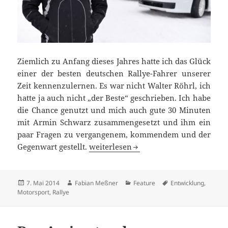
Ziemlich zu Anfang dieses Jahres hatte ich das Glück
einer der besten deutschen Rallye-Fahrer unserer
Zeit kennenzulernen. Es war nicht Walter Röhrl, ich
hatte ja auch nicht „der Beste“ geschrieben. Ich habe
die Chance genutzt und mich auch gute 30 Minuten
mit Armin Schwarz zusammengesetzt und ihm ein
paar Fragen zu vergangenem, kommendem und der
„Rallye braucht Konstanz“ – Armin S
Gegenwart gestellt.
weiterlesen
Veröffentlicht
Autor
Kategorien
Schlagwörter
7. Mai 2014
Fabian Meßner
Feature
Entwicklung
,
am
Motorsport
,
Rallye