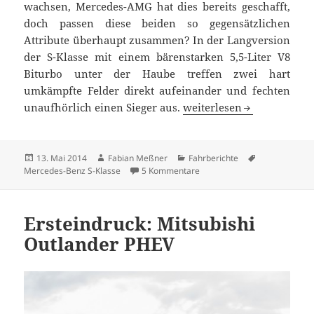
wachsen, Mercedes-AMG hat dies bereits geschafft,
doch passen diese beiden so gegensätzlichen
Attribute überhaupt zusammen? In der Langversion
der S-Klasse mit einem bärenstarken 5,5-Liter V8
Biturbo unter der Haube treffen zwei hart
umkämpfte Felder direkt aufeinander und fechten
Mercedes S63 AMG Lang: 
unaufhörlich einen Sieger aus.
weiterlesen
Veröffentlicht
Autor
Kategorien
Schlagwörter
13. Mai 2014
Fabian Meßner
Fahrberichte
am
zu Mercedes S63 AMG Lang: 
Mercedes-Benz S-Klasse
5 Kommentare
Ersteindruck: Mitsubishi
Outlander PHEV