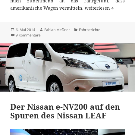
mich zunehmend an das Fahrgefühl, dass
Der Ami unter dem deut
amerikanische Wagen vermitteln.
weiterlesen
Veröffentlicht
Autor
Kategorien
6. Mai 2014
Fabian Meßner
Fahrberichte
am
zu Der Ami unter dem deutschen Kleid: Opel Cascada Fa
9 Kommentare
Der Nissan e-NV200 auf den
Spuren des Nissan LEAF