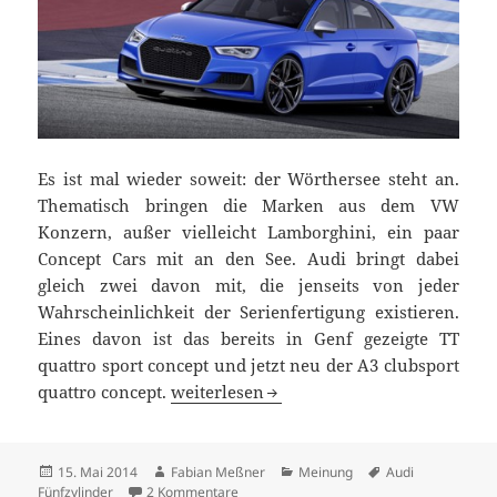
Es ist mal wieder soweit: der Wörthersee steht an.
Thematisch bringen die Marken aus dem VW
Konzern, außer vielleicht Lamborghini, ein paar
Concept Cars mit an den See. Audi bringt dabei
gleich zwei davon mit, die jenseits von jeder
Wahrscheinlichkeit der Serienfertigung existieren.
Eines davon ist das bereits in Genf gezeigte TT
quattro sport concept und jetzt neu der A3 clubsport
Am Rande der Möglichkeiten: Audi und d
quattro concept.
weiterlesen
Veröffentlicht
Autor
Kategorien
Schlagwörter
15. Mai 2014
Fabian Meßner
Meinung
Audi
am
zu Am Rande der Möglichkeiten: Audi und
Fünfzylinder
2 Kommentare