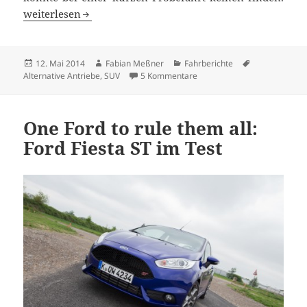
Ersteindruck: Mitsubishi Outlander PHEV
weiterlesen
Veröffentlicht
Autor
Kategorien
Schlagwörter
12. Mai 2014
Fabian Meßner
Fahrberichte
am
zu Ersteindruck: Mitsubishi
Alternative Antriebe
,
SUV
5 Kommentare
One Ford to rule them all:
Ford Fiesta ST im Test