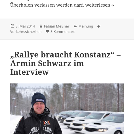
Das Rechtsfahrgebot i
Überholen verlassen werden darf.
weiterlesen
Veröffentlicht
Autor
Kategorien
Schlagwörter
8. Mai 2014
Fabian Meßner
Meinung
am
zu Das Rechtsfahrgebot ist kein F
Verkehrssicherheit
3 Kommentare
„Rallye braucht Konstanz“ –
Armin Schwarz im
Interview