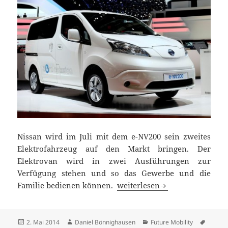
Nissan wird im Juli mit dem e-NV200 sein zweites
Elektrofahrzeug auf den Markt bringen. Der
Elektrovan wird in zwei Ausführungen zur
Verfügung stehen und so das Gewerbe und die
Der Nissan e-NV200 auf den S
Familie bedienen können.
weiterlesen
Veröffentlicht
Autor
Kategorien
Schlag
2. Mai 2014
Daniel Bönnighausen
Future Mobility