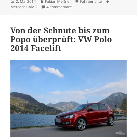
Veröffentlicht
Autor
Kategorien
Schlagwörter
2. Mai 2014
Fabian Meßner
Fahrberichte
am
zu Angsterfüllend schnell: Mercedes 
Mercedes-AMG
4 Kommentare
Von der Schnute bis zum
Popo überprüft: VW Polo
2014 Facelift