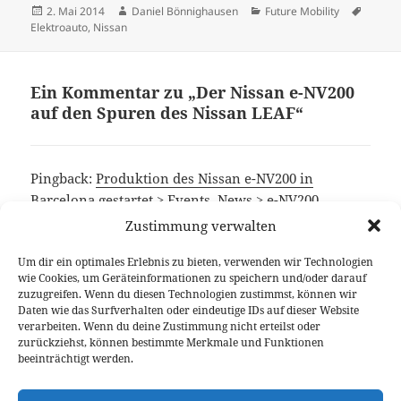
Veröffentlicht
Autor
Kategorien
Schlag
2. Mai 2014
Daniel Bönnighausen
Future Mobility
am
Elektroauto
,
Nissan
Ein Kommentar zu „Der Nissan e-NV200
auf den Spuren des Nissan LEAF“
Pingback:
Produktion des Nissan e-NV200 in
Barcelona gestartet > Events, News > e-NV200,
Elektroauto, Nissan > Autophorie.de
Zustimmung verwalten
Um dir ein optimales Erlebnis zu bieten, verwenden wir Technologien
wie Cookies, um Geräteinformationen zu speichern und/oder darauf
Die Kommentare sind geschlossen.
zuzugreifen. Wenn du diesen Technologien zustimmst, können wir
Daten wie das Surfverhalten oder eindeutige IDs auf dieser Website
verarbeiten. Wenn du deine Zustimmung nicht erteilst oder
Beitragsnavigation
zurückziehst, können bestimmte Merkmale und Funktionen
VORHERIGER
beeinträchtigt werden.
Angsterfüllend schnell: Mercedes SLS
Vorheriger
AMG Black Series
Beitrag: