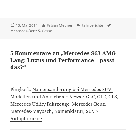
Veröffentlicht
Autor
Kategorien
Schlagwörter
13. Mai 2014
Fabian Meßner
Fahrberichte
am
Mercedes-Benz S-Klasse
5 Kommentare zu „Mercedes S63 AMG
Lang: Luxus und Performance – passt
das?“
Pingback:
Namensänderung bei Mercedes SUV-
Modellen und Antrieben > News > GLC, GLE, GLS,
Mercedes Utility Fahrzeuge, Mercedes-Benz,
Mercedes-Maybach, Nomenklatur, SUV >
Autophorie.de