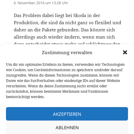
6. November 2016 um 13:28 Uhr
Das Problem dabei liegt bei Skoda in der
Produktion, die sind da nicht ganz so flexibel und
daher an die Pakete gebunden. Das könnte sich
allerdings auch wieder ändern, wenn man sich
dazu entscheidet etwas mehr auf schlichtweg den
Komfort des Kunden einzugehen.
Zustimmung verwalten
Um dir ein optimales Erlebnis zu bieten, verwenden wir Technologien
wie Cookies, um Geräteinformationen zu speichern und/oder darauf
Die Kommentare sind geschlossen.
zuzugreifen. Wenn du diesen Technologien zustimmst, können wir
Daten wie das Surfverhalten oder eindeutige IDs auf dieser Website
verarbeiten. Wenn du deine Zustimmung nicht erteilst oder
Beitragsnavigation
zurückziehst, können bestimmte Merkmale und Funktionen
VORHERIGER
beeinträchtigt werden.
Fahrbericht VW Golf R Variant: Ein
Vorheriger
Kombi für die Rennstrecke?
Beitrag:
AKZEPTIEREN
NÄCHSTER
ABLEHNEN
Project CARS Review: Bombastisch aber
Nächster