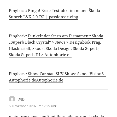
Pingback:
Bingo! Erste Testfahrt im neuen Škoda
Superb L&K 2.0 TSI | passion:driving
Pingback:
Funkelnder Stern am Firmament: Škoda
„Superb Black Crystal“ > News > Designblok Prag,
Glaskristall, Skoda, Skoda Design, Skoda Superb,
Skoda Superb III > Autophorie.de
Pingback:
Show-Car statt SUV-Show: Skoda VisionS -
Autophorie.deAutophorie.de
MB
sagt:
5. November 2016 um 17:29 Uhr
mein trauzeuge kauft mittlerweile nur noch skoda