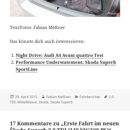
Text/Fotos: Fabian Meßner
Das könnte dich auch interessieren:
Night Drive: Audi A4 Avant quattro Test
Performance Understatement: Skoda Superb
SportLine
Veröffentlicht
Autor
Kategorien
Schlagwörte
29. April 2015
Fabian Meßner
Fahrberichte
2.0
am
TDI
,
Mittelklasse
,
Skoda
,
Skoda Superb
17 Kommentare zu „Erste Fahrt im neuen