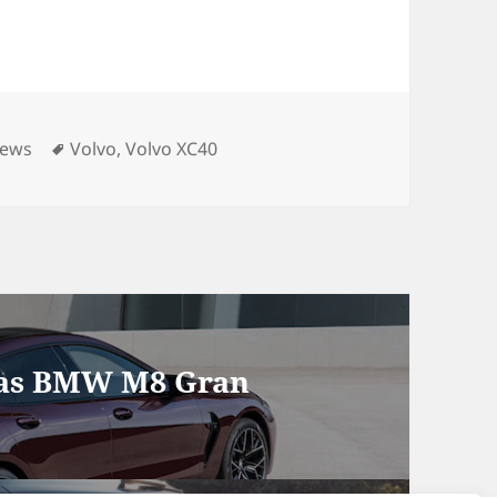
ategorien
Schlagwörter
ews
Volvo
,
Volvo XC40
 das BMW M8 Gran