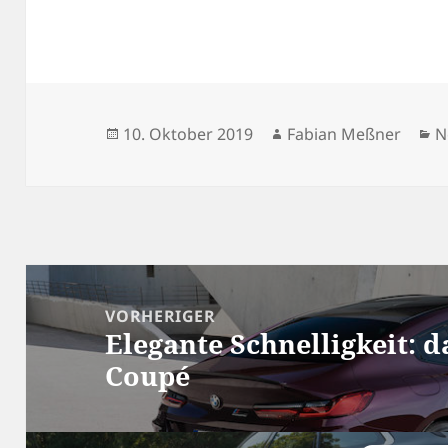
Veröffentlicht
Autor
K
10. Oktober 2019
Fabian Meßner
N
am
Beitragsnavigation
VORHERIGER
Elegante Schnelligkeit:
Vorheriger
Coupé
Beitrag: