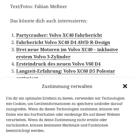
Text/Fotos: Fabian Meßner
Das könnte dich auch interessieren:
Partycrasher: Volvo XC40 Fahrbericht
Fahrbericht Volvo XC40 D4 AWD R-Design
Drei neue Motoren im Volvo XC40 – inklusive
erstem Volvo 3-Zylinder
Ersteindruck des neuen Volvo V60 D4
Langzeit-Erfahrung: Volvo XC60 D5 Polestar
optimiert
Zustimmung verwalten
Um dir ein optimales Erlebnis zu bieten, verwenden wir Technologien
wie Cookies, um Geräteinformationen zu speichern und/oder darauf
Veröffentlicht
Autor
Kategorien
Schlagwör
15. August 2018
Fabian Meßner
Fahrberichte
zuzugreifen. Wenn du diesen Technologien zustimmst, können wir
am
Video Fahrbericht
,
Volvo
,
Volvo CMA Plattform
,
Volvo XC40
Daten wie das Surfverhalten oder eindeutige IDs auf dieser Website
verarbeiten. Wenn du deine Zustimmung nicht erteilst oder
Beitragsnavigation
zurückziehst, können bestimmte Merkmale und Funktionen
VORHERIGER
beeinträchtigt werden.