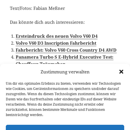
Text/Fotos: Fabian Meßner
Das könnte dich auch interessieren:
Ersteindruck des neuen Volvo V60 D4
Volvo V60 D3 Inscription Fahrbericht
Fahrbericht: Volvo V60 Cross Country D4 AWD
Panamera Turbo S E-Hybrid Executive Test:
Chauffeur-Träumchen
Ceed SW Plug-in Hybrid Langzeittest
Zustimmung verwalten
Um dir ein optimales Erlebnis zu bieten, verwenden wir Technologien
wie Cookies, um Geräteinformationen zu speichern und/oder darauf
zuzugreifen. Wenn du diesen Technologien zustimmst, können wir
Veröffentlicht
Autor
Kategorien
Schlagwörter
2. Juli 2019
Fabian Meßner
Fahrberichte
Plug-in
Daten wie das Surfverhalten oder eindeutige IDs auf dieser Website
am
Hybrid
,
Video Fahrbericht
,
Volvo
,
Volvo V60
verarbeiten. Wenn du deine Zustimmung nicht erteilst oder
zurückziehst, können bestimmte Merkmale und Funktionen
beeinträchtigt werden.
Beitragsnavigation
VORHERIGER
Skoda Kamiq ab 17.950 Euro bestellbar
Vorheriger