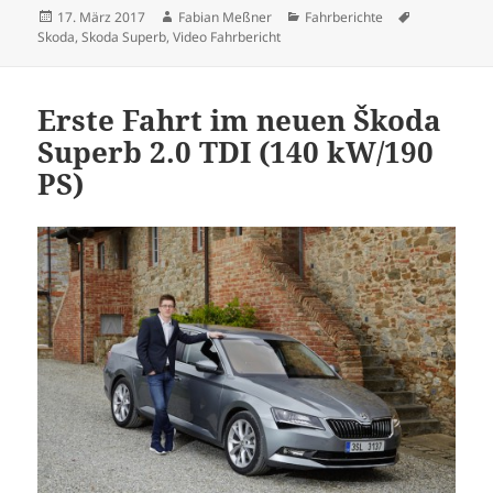
Veröffentlicht
Autor
Kategorien
Schlagwörte
17. März 2017
Fabian Meßner
Fahrberichte
am
Skoda
,
Skoda Superb
,
Video Fahrbericht
Erste Fahrt im neuen Škoda
Superb 2.0 TDI (140 kW/190
PS)