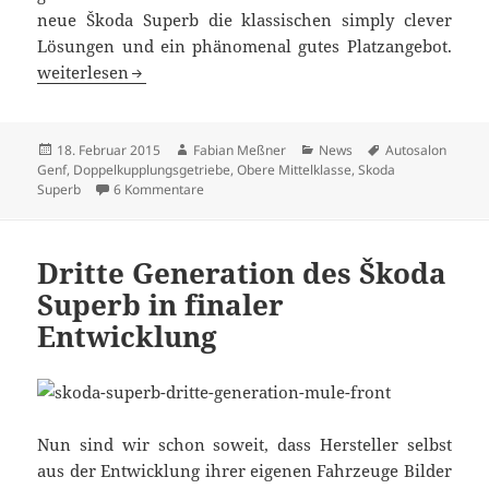
neue Škoda Superb die klassischen simply clever
Lösungen und ein phänomenal gutes Platzangebot.
Dritte Generation des Škoda Superb vorgestellt
weiterlesen
Veröffentlicht
Autor
Kategorien
Schlagwörter
18. Februar 2015
Fabian Meßner
News
Autosalon
am
Genf
,
Doppelkupplungsgetriebe
,
Obere Mittelklasse
,
Skoda
zu Dritte Generation des Škoda Superb vorgest
Superb
6 Kommentare
Dritte Generation des Škoda
Superb in finaler
Entwicklung
Nun sind wir schon soweit, dass Hersteller selbst
aus der Entwicklung ihrer eigenen Fahrzeuge Bilder