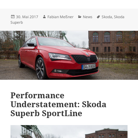
Veröffentlicht
Autor
Kategorien
Schlagwörter
30. Mai 2017
Fabian Meßner
News
Skoda
,
Skoda
am
Superb
Performance
Understatement: Skoda
Superb SportLine