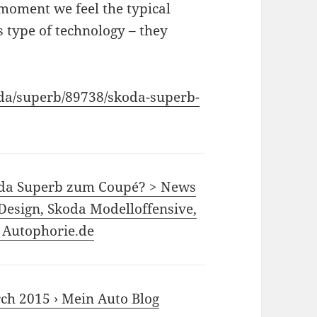
 moment we feel the typical
s type of technology – they
oda/superb/89738/skoda-superb-
oda Superb zum Coupé? > News
 Design, Skoda Modelloffensive,
 Autophorie.de
rch 2015 › Mein Auto Blog