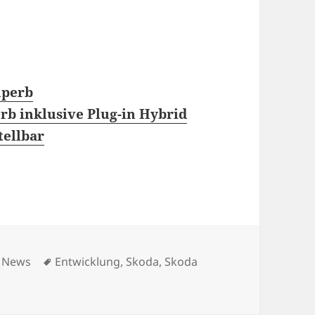
uperb
rb inklusive Plug-in Hybrid
tellbar
Kategorien
Schlagwörter
News
Entwicklung
,
Skoda
,
Skoda