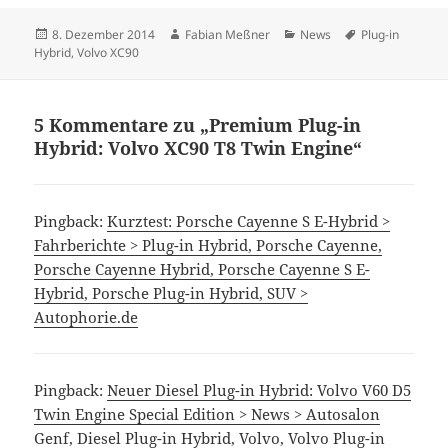
Veröffentlicht
Autor
Kategorien
Schlagwörter
8. Dezember 2014
Fabian Meßner
News
Plug-in
am
Hybrid
,
Volvo XC90
5 Kommentare zu „Premium Plug-in
Hybrid: Volvo XC90 T8 Twin Engine“
Pingback:
Kurztest: Porsche Cayenne S E-Hybrid >
Fahrberichte > Plug-in Hybrid, Porsche Cayenne,
Porsche Cayenne Hybrid, Porsche Cayenne S E-
Hybrid, Porsche Plug-in Hybrid, SUV >
Autophorie.de
Pingback:
Neuer Diesel Plug-in Hybrid: Volvo V60 D5
Twin Engine Special Edition > News > Autosalon
Genf, Diesel Plug-in Hybrid, Volvo, Volvo Plug-in