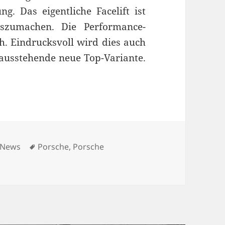
g. Das eigentliche Facelift ist
szumachen. Die Performance-
h. Eindrucksvoll wird dies auch
 ausstehende neue Top-Variante.
gt deutlich mehr Leistung
Kategorien
Schlagwörter
News
Porsche
,
Porsche