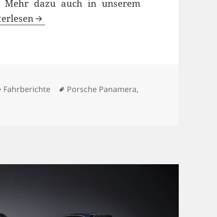
n. Mehr dazu auch in unserem
sche Panamera Turbo S Sport Turismo Test: Ein Aut
terlesen
Kategorien
Schlagwörter
Fahrberichte
Porsche Panamera
,