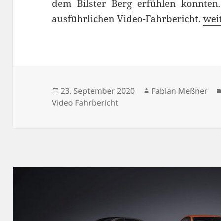
dem Bilster Berg erfühlen konnte
Por
ausführlichen Video-Fahrbericht.
wei
Veröffentlicht
Autor
23. September 2020
Fabian Meßner
am
Video Fahrbericht