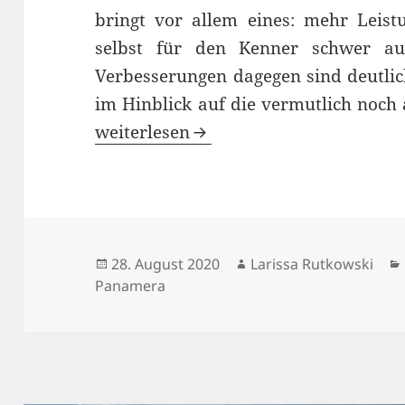
bringt vor allem eines: mehr Leistun
selbst für den Kenner schwer au
Verbesserungen dagegen sind deutlic
im Hinblick auf die vermutlich noch
Porsche Panamera Überarbeitung brin
weiterlesen
Veröffentlicht
Autor
28. August 2020
Larissa Rutkowski
am
Panamera