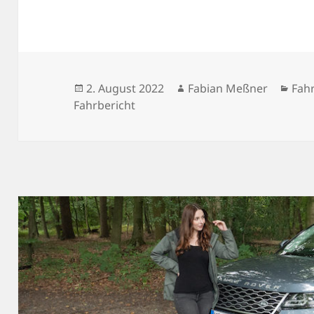
Veröffentlicht
Autor
Kat
2. August 2022
Fabian Meßner
Fah
am
Fahrbericht