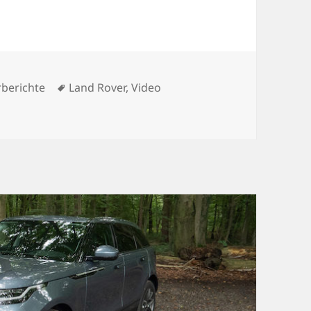
egorien
Schlagwörter
rberichte
Land Rover
,
Video