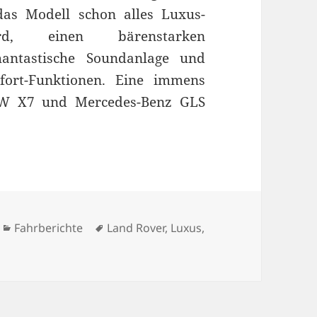
as Modell schon alles Luxus-
rd, einen bärenstarken
phantastische Soundanlage und
ort-Funktionen. Eine immens
BMW X7 und Mercedes-Benz GLS
Kategorien
Schlagwörter
Fahrberichte
Land Rover
,
Luxus
,