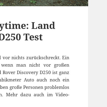
ytime: Land
D250 Test
 vor nichts zurückschreckt. Ein
, wenn man nicht vor großen
 Rover Discovery D250 ist ganz
ubikmeter Auto auch noch ein
eben große Personen problemlos
en. Mehr dazu auch im Video-
Land Rover Discovery D250 Test