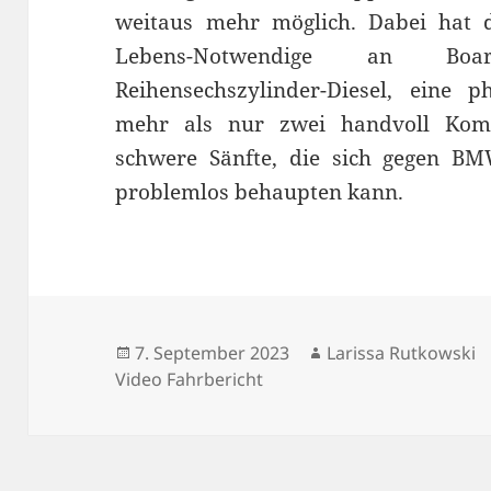
weitaus mehr möglich. Dabei hat d
Lebens-Notwendige an Boa
Reihensechszylinder-Diesel, eine 
mehr als nur zwei handvoll Komf
schwere Sänfte, die sich gegen 
problemlos behaupten kann.
Veröffentlicht
Autor
7. September 2023
Larissa Rutkowski
am
Video Fahrbericht