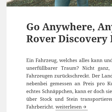
Go Anywhere, An
Rover Discovery 
Ein Fahrzeug, welches alles kann und
unerfüllbarer Traum? Nicht ganz
Fahrzeugen zurückschreckt. Der Land
nebenbei gemessen an Preis pro K
echtes Schnäppchen, kann er doch si
über Stock und Stein transportier
Go Anywhere, Anytime: 
Fahrbericht.
weiterlesen