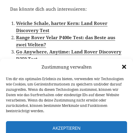
Das könnte dich auch interessieren:
Weiche Schale, harter Kern: Land Rover
Discovery Test
Range Rover Velar P400e Test: das Beste aus
zwei Welten?
Go Anywhere, Anytime: Land Rover Discovery
D250 Test
Zustimmung verwalten
Um dir ein optimales Erlebnis zu bieten, verwenden wir Technologien
wie Cookies, um Geräteinformationen zu speichern und/oder darauf
Veröffentlicht
Autor
Kategorien
7. September 2023
Larissa Rutkowski
Fahrberichte
zuzugreifen. Wenn du diesen Technologien zustimmst, können wir
am
Schlagwörter
Land Rover
,
Luxus
,
Video Fahrbericht
Daten wie das Surfverhalten oder eindeutige IDs auf dieser Website
verarbeiten. Wenn du deine Zustimmung nicht erteilst oder
Beitragsnavigation
zurückziehst, können bestimmte Merkmale und Funktionen
VORHERIGER
beeinträchtigt werden.
Mazda CX-60 D 254 Test: der sparsame
Vorheriger
Reihensechser
Beitrag:
AKZEPTIEREN