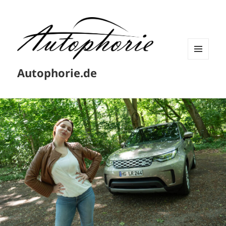
MENÜ
Autophorie.de
UND
WIDGETS