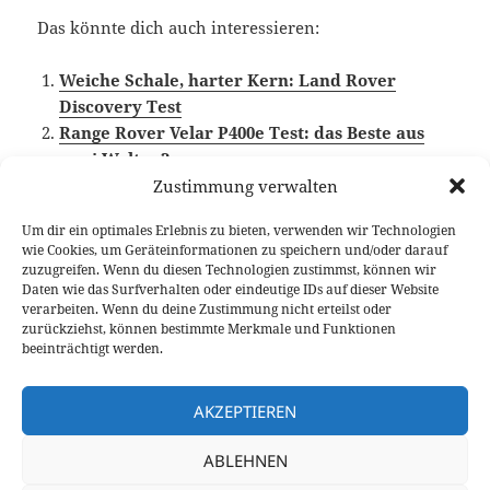
Das könnte dich auch interessieren:
Weiche Schale, harter Kern: Land Rover
Discovery Test
Range Rover Velar P400e Test: das Beste aus
zwei Welten?
Zustimmung verwalten
Um dir ein optimales Erlebnis zu bieten, verwenden wir Technologien
wie Cookies, um Geräteinformationen zu speichern und/oder darauf
Veröffentlicht
Autor
Kategorien
Schlagwört
2. August 2022
Fabian Meßner
Fahrberichte
Land
zuzugreifen. Wenn du diesen Technologien zustimmst, können wir
am
Rover
,
Video Fahrbericht
Daten wie das Surfverhalten oder eindeutige IDs auf dieser Website
verarbeiten. Wenn du deine Zustimmung nicht erteilst oder
Beitragsnavigation
zurückziehst, können bestimmte Merkmale und Funktionen
VORHERIGER
beeinträchtigt werden.
VW ID.5 GTX Langzeittest: Sport- und
Vorheriger
Reisemobil in einem?
Beitrag:
AKZEPTIEREN
NÄCHSTER
ABLEHNEN
2022 Skoda Kodiaq RS Test: ein bäriger
Nächster