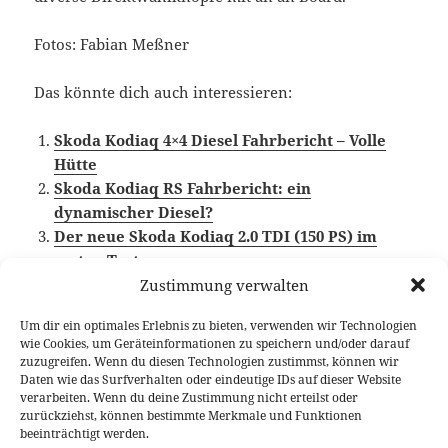
Fotos: Fabian Meßner
Das könnte dich auch interessieren:
Skoda Kodiaq 4×4 Diesel Fahrbericht – Volle
Hütte
Skoda Kodiaq RS Fahrbericht: ein
dynamischer Diesel?
Der neue Skoda Kodiaq 2.0 TDI (150 PS) im
ersten Test
Zustimmung verwalten
Um dir ein optimales Erlebnis zu bieten, verwenden wir Technologien
wie Cookies, um Geräteinformationen zu speichern und/oder darauf
Veröffentlicht
Autor
Kategorien
Schlagwö
5. August 2022
Larissa Rutkowski
Fahrberichte
zuzugreifen. Wenn du diesen Technologien zustimmst, können wir
am
Skoda Kodiaq
,
Video Fahrbericht
Daten wie das Surfverhalten oder eindeutige IDs auf dieser Website
verarbeiten. Wenn du deine Zustimmung nicht erteilst oder
Beitragsnavigation
zurückziehst, können bestimmte Merkmale und Funktionen
VORHERIGER
beeinträchtigt werden.