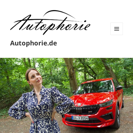
MENÜ
Autophorie.de
UND
WIDGETS