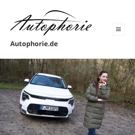
MENÜ
Autophorie.de
UND
WIDGETS