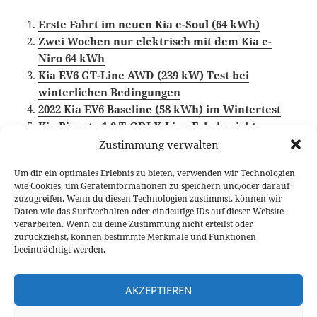
Erste Fahrt im neuen Kia e-Soul (64 kWh)
Zwei Wochen nur elektrisch mit dem Kia e-
Niro 64 kWh
Kia EV6 GT-Line AWD (239 kW) Test bei
winterlichen Bedingungen
2022 Kia EV6 Baseline (58 kWh) im Wintertest
Kia Picanto 1.0 T-GDI X-Line Fahrbericht
Zustimmung verwalten
Um dir ein optimales Erlebnis zu bieten, verwenden wir Technologien
wie Cookies, um Geräteinformationen zu speichern und/oder darauf
Veröffentlicht
Autor
Kategorien
Schlagwö
12. Januar 2023
Larissa Rutkowski
Fahrberichte
zuzugreifen. Wenn du diesen Technologien zustimmst, können wir
am
Elektroauto
,
Kia
,
Video Fahrbericht
Daten wie das Surfverhalten oder eindeutige IDs auf dieser Website
verarbeiten. Wenn du deine Zustimmung nicht erteilst oder
Beitragsnavigation
zurückziehst, können bestimmte Merkmale und Funktionen
VORHERIGER
beeinträchtigt werden.
Mazda MX-30 2022 Test: verbessertes
Vorheriger
Pendlerauto
Beitrag:
AKZEPTIEREN
NÄCHSTER