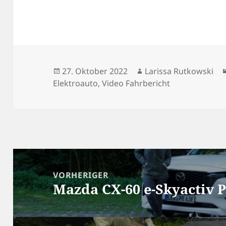
Veröffentlicht
Autor
27. Oktober 2022
Larissa Rutkowski
am
Elektroauto
,
Video Fahrbericht
Beitragsnavigation
VORHERIGER
Mazda CX-60 e-Skyactiv 
Vorheriger
Beitrag: