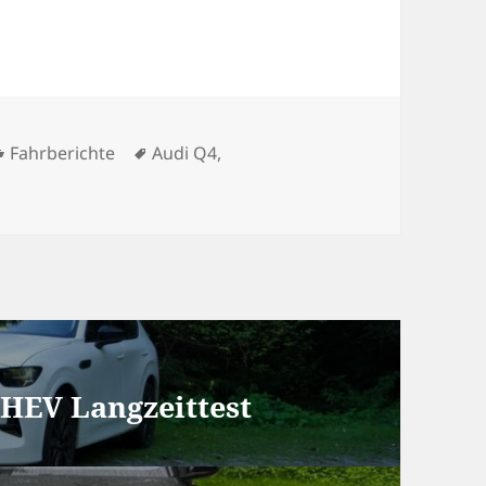
Kategorien
Schlagwörter
Fahrberichte
Audi Q4
,
PHEV Langzeittest