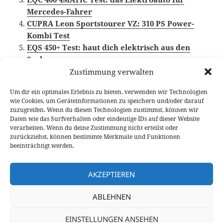
Mercedes-Fahrer
CUPRA Leon Sportstourer VZ: 310 PS Power-
Kombi Test
EQS 450+ Test: haut dich elektrisch aus den
Socken
Zustimmung verwalten
Um dir ein optimales Erlebnis zu bieten, verwenden wir Technologien
wie Cookies, um Geräteinformationen zu speichern und/oder darauf
Veröffentlicht
Autor
Kategorien
Schlagwör
6. Oktober 2021
Fabian Meßner
Fahrberichte
zuzugreifen. Wenn du diesen Technologien zustimmst, können wir
am
CUPRA
,
Elektroauto
,
Video Fahrbericht
Daten wie das Surfverhalten oder eindeutige IDs auf dieser Website
verarbeiten. Wenn du deine Zustimmung nicht erteilst oder
Beitragsnavigation
zurückziehst, können bestimmte Merkmale und Funktionen
VORHERIGER
beeinträchtigt werden.
Range Rover Velar P400e Test: das Beste
Vorheriger
aus zwei Welten?
Beitrag:
AKZEPTIEREN
NÄCHSTER
ABLEHNEN
Tesla Model Y „Maximale Reichweite“
Nächster
Test: das Familien-E-Auto?
Beitrag:
EINSTELLUNGEN ANSEHEN