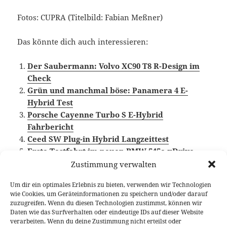
Fotos: CUPRA (Titelbild: Fabian Meßner)
Das könnte dich auch interessieren:
Der Saubermann: Volvo XC90 T8 R-Design im
Check
Grün und manchmal böse: Panamera 4 E-
Hybrid Test
Porsche Cayenne Turbo S E-Hybrid
Fahrbericht
Ceed SW Plug-in Hybrid Langzeittest
Erste Testfahrt im neuen BMW 545e xDrive
(G30 LCI)
Zustimmung verwalten
Um dir ein optimales Erlebnis zu bieten, verwenden wir Technologien
wie Cookies, um Geräteinformationen zu speichern und/oder darauf
zuzugreifen. Wenn du diesen Technologien zustimmst, können wir
Veröffentlicht
Autor
Kategorien
Schlagwö
16. Oktober 2020
Fabian Meßner
Fahrberichte
Daten wie das Surfverhalten oder eindeutige IDs auf dieser Website
am
CUPRA
,
Plug-in Hybrid
,
Video Fahrbericht
verarbeiten. Wenn du deine Zustimmung nicht erteilst oder