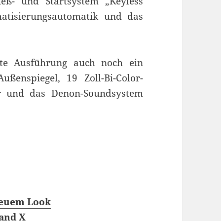
ieß- und Startsystem „Keyless
matisierungsautomatik und das
ate Ausführung auch noch ein
ßenspiegel, 19 Zoll-Bi-Color-
er und das Denon-Soundsystem
neuem Look
land X