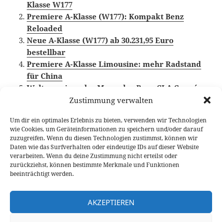
Klasse W177
Premiere A-Klasse (W177): Kompakt Benz
Reloaded
Neue A-Klasse (W177) ab 30.231,95 Euro
bestellbar
Premiere A-Klasse Limousine: mehr Radstand
für China
Weltpremiere des Mercedes-Benz CLA Coupé
Zustimmung verwalten
Um dir ein optimales Erlebnis zu bieten, verwenden wir Technologien
wie Cookies, um Geräteinformationen zu speichern und/oder darauf
Veröffentlicht
Autor
Kategorien
Schlagwörter
26. Juli 2018
Fabian Meßner
News
Limousine
,
zuzugreifen. Wenn du diesen Technologien zustimmst, können wir
am
Mercedes-Benz
,
Mercedes-Benz A-Klasse
Daten wie das Surfverhalten oder eindeutige IDs auf dieser Website
verarbeiten. Wenn du deine Zustimmung nicht erteilst oder
Beitragsnavigation
zurückziehst, können bestimmte Merkmale und Funktionen
VORHERIGER
beeinträchtigt werden.
Weltpremiere und Sitzprobe des neuen
Vorheriger
Porsche Macan
Beitrag:
AKZEPTIEREN
NÄCHSTER