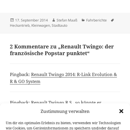
Veröffentlicht
Autor
Kategorien
Schlagwö
17. September 2014
Stefan Maaß
Fahrberichte
am
Heckantrieb
,
Kleinwagen
,
Stadtauto
2 Kommentare zu „Renault Twingo: der
französische Popstar punktet“
Pingback:
Renault Twingo 2014: R-Link Evolution &
R & GO System
Pingback:
Renault Twingo R.S., so könnte er
aussehen > News > Brabus, Renault Twingo R.S.,
Zustimmung verwalten
Rendering, smart ForTwo, X-TOMI > Autophorie.de
Um dir ein optimales Erlebnis zu bieten, verwenden wir Technologien
wie Cookies, um Geräteinformationen zu speichern und/oder darauf