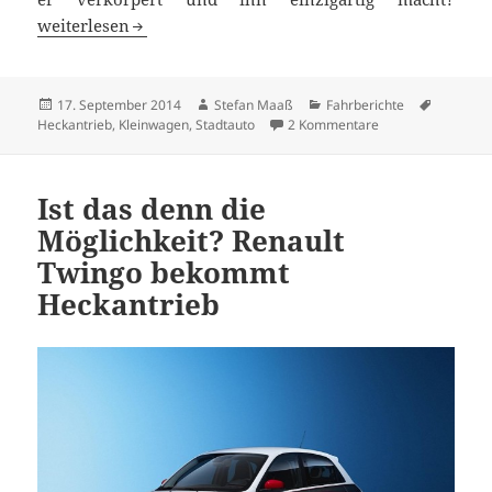
Renault Twingo: der französische Popstar punktet
weiterlesen
Veröffentlicht
Autor
Kategorien
Schlagwö
17. September 2014
Stefan Maaß
Fahrberichte
am
zu Renault Twingo:
Heckantrieb
,
Kleinwagen
,
Stadtauto
2 Kommentare
Ist das denn die
Möglichkeit? Renault
Twingo bekommt
Heckantrieb