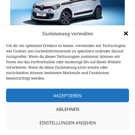
Zustimmung verwalten
Um dir ein optimales Erlebnis zu bieten, verwenden wir Technologien
wie Cookies, um Geräteinformationen zu speichern und/oder darauf
Ein Franzose mit Heckantrieb: Wer hätte das vor
zuzugreifen. Wenn du diesen Technologien zustimmst, können wir
Daten wie das Surfverhalten oder eindeutige IDs auf dieser Website
kurzem noch gedacht? Renault macht es einfach
verarbeiten. Wenn du deine Zustimmung nicht erteilst oder
und stattet den neuen Twingo, der in Kooperation
zurückziehst, können bestimmte Merkmale und Funktionen
mit Mercedes-Benz quasi baugleich mit dem smart
beeinträchtigt werden.
ist, mit Heckantrieb aus. Wird das Citycar jetzt zur
Ist das denn die Möglichkeit? R
echten Spaßschleuder?
weiterlesen
AKZEPTIEREN
ABLEHNEN
Veröffentlicht
Autor
Kategorien
Schlagwörter
14. Februar 2014
Fabian Meßner
News
Autosalon
am
zu Ist das denn die Mögl
Genf
,
Heckantrieb
,
Stadtauto
4 Kommentare
EINSTELLUNGEN ANSEHEN