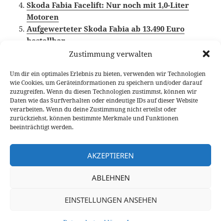
Skoda Fabia Facelift: Nur noch mit 1,0-Liter
Motoren
Aufgewerteter Skoda Fabia ab 13.490 Euro
bestellbar
Zustimmung verwalten
Um dir ein optimales Erlebnis zu bieten, verwenden wir Technologien
wie Cookies, um Geräteinformationen zu speichern und/oder darauf
Veröffentlicht
Autor
Kategorien
Schlagwörter
19. August 2014
Fabian Meßner
News
zuzugreifen. Wenn du diesen Technologien zustimmst, können wir
am
Kleinwagen
,
Skoda Fabia
,
Stadtauto
Daten wie das Surfverhalten oder eindeutige IDs auf dieser Website
verarbeiten. Wenn du deine Zustimmung nicht erteilst oder
Beitragsnavigation
zurückziehst, können bestimmte Merkmale und Funktionen
VORHERIGER
beeinträchtigt werden.
Grundsolide: Kia Venga 1.4 CVVT Edition
Vorheriger
7 Fahrbericht
Beitrag:
AKZEPTIEREN
NÄCHSTER
ABLEHNEN
8-Gang-Automatik: Neue Generation des
Nächster
ZF 8HP
Beitrag:
EINSTELLUNGEN ANSEHEN