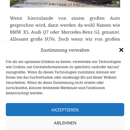
Wenn hierzulande von einem großen Auto
gesprochen wird, dann werden da wohl Namen wie
BMW X5, Audi Q7 oder Mercedes-Benz GL genannt.
Allesamt große SUVs. Doch wenn wir von großen
Autos sprechen, dann machen wir ernst: der 2015
Zustimmung verwalten
Cadillac Escalade ist ein großes Auto! Das „Full-Size-
SUV“, wie es in den USA genannt wird, lässt die
Um dir ein optimales Erlebnis zu bieten, verwenden wir Technologien
bereits genannten drei deutschen Autos wie
wie Cookies, um Geräteinformationen zu speichern und/oder darauf
zuzugreifen. Wenn du diesen Technologien zustimmst, können wir
Minicars wirken. Und dabei spreche ich hier nicht
Daten wie das Surfverhalten oder eindeutige IDs auf dieser Website
einmal von der Langversion. Wir sind in Florida
verarbeiten. Wenn du deine Zustimmung nicht erteilst oder
zwei Wochen mit dem Schiff, dass dort nur einer
zurückziehst, können bestimmte Merkmale und Funktionen
beeinträchtigt werden.
normalen Größe entspricht, herumgefahren.
Fahrbericht 2015 Cadillac Escalade: Big Boy Roadtrip
weiterlesen
AKZEPTIEREN
ABLEHNEN
Veröffentlicht
Autor
Kategorien
Schlagwörte
17. März 2015
Fabian Meßner
Fahrberichte
am
Cadillac
,
Cadillac Escalade
,
Fahrbericht
,
Full-Size-SUV
,
Luxus