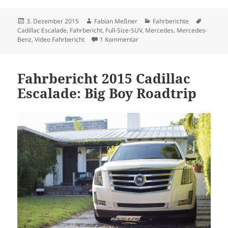
Veröffentlicht
Autor
Kategorien
Schlagw
3. Dezember 2015
Fabian Meßner
Fahrberichte
am
Cadillac Escalade
,
Fahrbericht
,
Full-Size-SUV
,
Mercedes
,
Mercedes-
zu Fettes Teil: Mercedes-Benz 
Benz
,
Video Fahrbericht
1 Kommentar
Fahrbericht 2015 Cadillac
Escalade: Big Boy Roadtrip