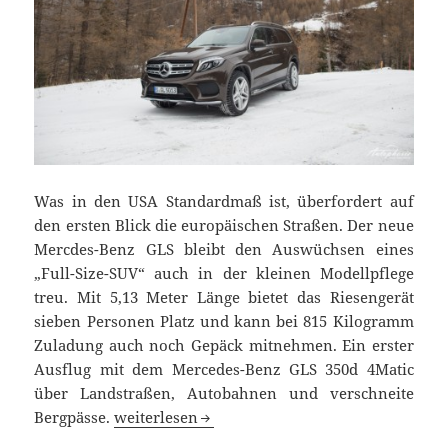
Was in den USA Standardmaß ist, überfordert auf
den ersten Blick die europäischen Straßen. Der neue
Mercdes-Benz GLS bleibt den Auswüchsen eines
„Full-Size-SUV“ auch in der kleinen Modellpflege
treu. Mit 5,13 Meter Länge bietet das Riesengerät
sieben Personen Platz und kann bei 815 Kilogramm
Zuladung auch noch Gepäck mitnehmen. Ein erster
Ausflug mit dem Mercedes-Benz GLS 350d 4Matic
über Landstraßen, Autobahnen und verschneite
Fettes Teil: Mercedes-Benz GLS 350d 4Matic ge
Bergpässe.
weiterlesen