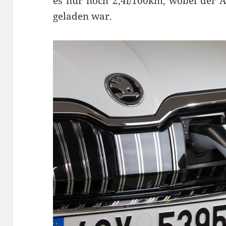
es nur noch 2,4l/100km, wobei der A
geladen war.