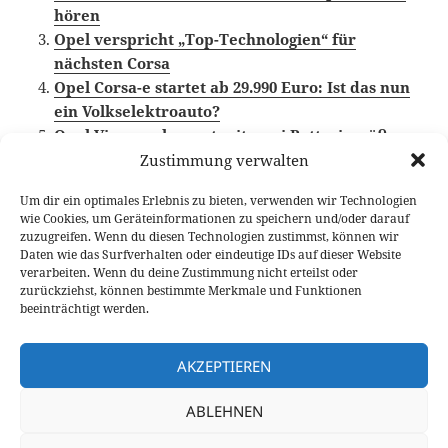
hören
Opel verspricht „Top-Technologien“ für
nächsten Corsa
Opel Corsa-e startet ab 29.990 Euro: Ist das nun
ein Volkselektroauto?
Opel Vivaro-e kommt mit zwei Batteriegrößen
Zustimmung verwalten
Um dir ein optimales Erlebnis zu bieten, verwenden wir Technologien
wie Cookies, um Geräteinformationen zu speichern und/oder darauf
Veröffentlicht
Autor
Kategorien
Schlagwörter
24. Mai 2019
Larissa Rutkowski
News
Elektroauto
,
zuzugreifen. Wenn du diesen Technologien zustimmst, können wir
am
Opel
,
Opel Corsa
Daten wie das Surfverhalten oder eindeutige IDs auf dieser Website
verarbeiten. Wenn du deine Zustimmung nicht erteilst oder
Beitragsnavigation
zurückziehst, können bestimmte Merkmale und Funktionen
VORHERIGER
beeinträchtigt werden.
Alles Wissenswerte über den elektrischen
Vorheriger
Skoda CITIGOe iV
Beitrag:
AKZEPTIEREN
NÄCHSTER
ABLEHNEN
Exklusive Sitzprobe im neuen BMW 1er
Nächster
F40
Beitrag: