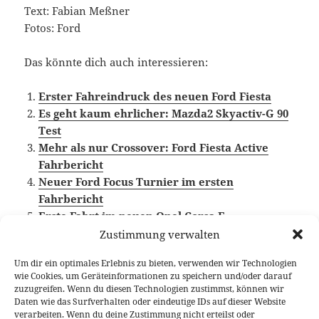
Text: Fabian Meßner
Fotos: Ford
Das könnte dich auch interessieren:
Erster Fahreindruck des neuen Ford Fiesta
Es geht kaum ehrlicher: Mazda2 Skyactiv-G 90
Test
Mehr als nur Crossover: Ford Fiesta Active
Fahrbericht
Neuer Ford Focus Turnier im ersten
Fahrbericht
Erste Fahrt im neuen Opel Corsa F
Zustimmung verwalten
Um dir ein optimales Erlebnis zu bieten, verwenden wir Technologien
wie Cookies, um Geräteinformationen zu speichern und/oder darauf
Veröffentlicht
Autor
Kategorien
Schlagwörte
12. April 2018
Fabian Meßner
Fahrberichte
Ford
,
zuzugreifen. Wenn du diesen Technologien zustimmst, können wir
am
Ford Fiesta
,
Kleinwagen
,
Video Fahrbericht
Daten wie das Surfverhalten oder eindeutige IDs auf dieser Website
verarbeiten. Wenn du deine Zustimmung nicht erteilst oder