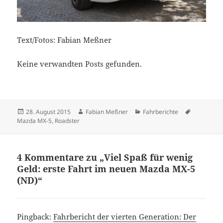
Text/Fotos: Fabian Meßner
Keine verwandten Posts gefunden.
Veröffentlicht
Autor
Kategorien
Schlagwör
28. August 2015
Fabian Meßner
Fahrberichte
am
Mazda MX-5
,
Roadster
4 Kommentare zu „Viel Spaß für wenig
Geld: erste Fahrt im neuen Mazda MX-5
(ND)“
Pingback:
Fahrbericht der vierten Generation: Der