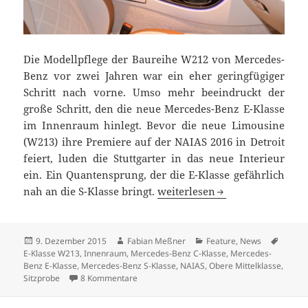
Die Modellpflege der Baureihe W212 von Mercedes-
Benz vor zwei Jahren war ein eher geringfügiger
Schritt nach vorne. Umso mehr beeindruckt der
große Schritt, den die neue Mercedes-Benz E-Klasse
im Innenraum hinlegt. Bevor die neue Limousine
(W213) ihre Premiere auf der NAIAS 2016 in Detroit
feiert, luden die Stuttgarter in das neue Interieur
ein. Ein Quantensprung, der die E-Klasse gefährlich
Der Maßanzug: Sitzprobe in d
nah an die S-Klasse bringt.
weiterlesen
Veröffentlicht
Autor
Kategorien
Schlag
9. Dezember 2015
Fabian Meßner
Feature
,
News
am
E-Klasse W213
,
Innenraum
,
Mercedes-Benz C-Klasse
,
Mercedes-
Benz E-Klasse
,
Mercedes-Benz S-Klasse
,
NAIAS
,
Obere Mittelklasse
,
zu Der Maßanzug: Sitzprobe in der neuen E-
Sitzprobe
8 Kommentare