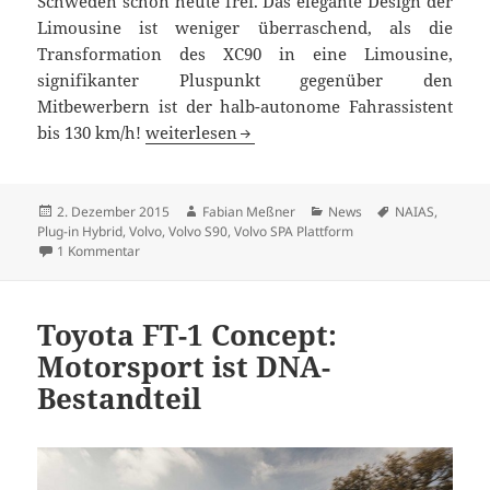
Schweden schon heute frei. Das elegante Design der
Limousine ist weniger überraschend, als die
Transformation des XC90 in eine Limousine,
signifikanter Pluspunkt gegenüber den
Mitbewerbern ist der halb-autonome Fahrassistent
Technik trifft Eleganz: die neue Volvo S90 
bis 130 km/h!
weiterlesen
Veröffentlicht
Autor
Kategorien
Schlagwörter
2. Dezember 2015
Fabian Meßner
News
NAIAS
,
am
Plug-in Hybrid
,
Volvo
,
Volvo S90
,
Volvo SPA Plattform
zu Technik trifft Eleganz: die neue Volvo S90 Limousine
1 Kommentar
Toyota FT-1 Concept:
Motorsport ist DNA-
Bestandteil