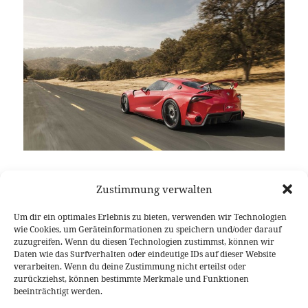
Staunen mit einem breit gezogenen Lächeln,
Zustimmung verwalten
Begeisterung, ungläubige Blicke – die Vorstellung
des Toyota FT-1 Concept in Detroit auf der
North
Um dir ein optimales Erlebnis zu bieten, verwenden wir Technologien
American International Auto Show 2014
hätte kaum
wie Cookies, um Geräteinformationen zu speichern und/oder darauf
mehr positive Resonanz erklingen lassen. Zwischen
zuzugreifen. Wenn du diesen Technologien zustimmst, können wir
Daten wie das Surfverhalten oder eindeutige IDs auf dieser Website
all den biederen Familienkutschen wartet da doch
verarbeiten. Wenn du deine Zustimmung nicht erteilst oder
echt ein Leckerbissen auf, das nämlich nur eines
zurückziehst, können bestimmte Merkmale und Funktionen
bedeuten kann, so sind sich die Fans sicher, die
beeinträchtigt werden.
nächste Generation der genau vor zehn Jahren vom