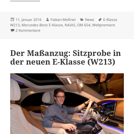
Veröffentlicht
Autor
Kategorien
Schlagwörter
11. Januar 2016
Fabian Meßner
News
E-Klasse
am
W213
,
Mercedes-Benz E-Klasse
,
NAIAS
,
OM 654
,
Weltpremiere
zu Weltpremiere: die neue Mercedes-Benz E-Klasse (W2
2 Kommentare
Der Maßanzug: Sitzprobe in
der neuen E-Klasse (W213)