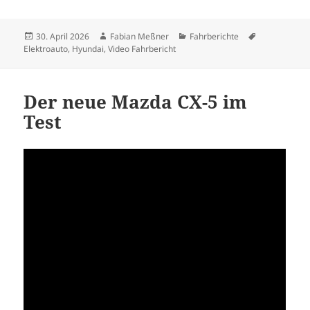
Veröffentlicht
Autor
Kategorien
Schlagwörte
30. April 2026
Fabian Meßner
Fahrberichte
am
Elektroauto
,
Hyundai
,
Video Fahrbericht
Der neue Mazda CX-5 im
Test