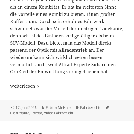
als an einem Kombi ist. Er hat im weitesten Sinne
die Vorteile eines Kombi zu bieten. Einen großen
Kofferraum. Durch sein erhöhtes Fahrwerk
schwindet zwar der Vorteil der niedrigen Ladekante,
dennoch ist das Einladen viel gefälliger als beim
SUV-Modell. Dazu bietet man das Modell direkt
passend der Optik mit Allradantrieb an. Der
wiederum kann sich wirklich sehen lassen,
vermutlich auch, weil Allrad-Experte Subaru den
Großteil der Entwicklung vorangetrieben hat.
Toyota bz4x Touring: Fast ein Elektro-Kombi
weiterlesen
Veröffentlicht
Autor
Kategorien
Schlagwörter
17. Juni 2026
Fabian Meßner
Fahrberichte
am
Elektroauto
,
Toyota
,
Video Fahrbericht