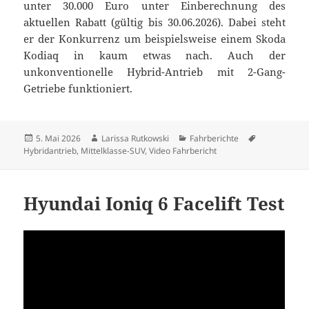
unter 30.000 Euro unter Einberechnung des
aktuellen Rabatt (gültig bis 30.06.2026). Dabei steht
er der Konkurrenz um beispielsweise einem Skoda
Kodiaq in kaum etwas nach. Auch der
unkonventionelle Hybrid-Antrieb mit 2-Gang-
Getriebe funktioniert.
Veröffentlicht
Autor
Kategorien
Schlagwörte
5. Mai 2026
Larissa Rutkowski
Fahrberichte
am
Hybridantrieb
,
Mittelklasse-SUV
,
Video Fahrbericht
Hyundai Ioniq 6 Facelift Test