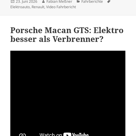
Veröffentlicht
Autor
Kategorien
Schlagwörter
23. Juni 2026
Fabian Meßner
Fahrberichte
am
Elektroauto
,
Renault
,
Video Fahrbericht
Porsche Macan GTS: Elektro
besser als Verbrenner?