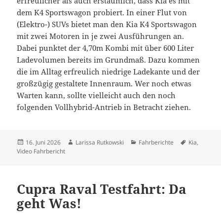
erfreulicher als auch erstaunlich, dass Kia es mit
dem K4 Sportswagon probiert. In einer Flut von
(Elektro-) SUVs bietet man den Kia K4 Sportswagon
mit zwei Motoren in je zwei Ausführungen an.
Dabei punktet der 4,70m Kombi mit über 600 Liter
Ladevolumen bereits im Grundmaß. Dazu kommen
die im Alltag erfreulich niedrige Ladekante und der
großzügig gestaltete Innenraum. Wer noch etwas
Warten kann, sollte vielleicht auch den noch
folgenden Vollhybrid-Antrieb in Betracht ziehen.
Veröffentlicht
Autor
Kategorien
Schlagwört
16. Juni 2026
Larissa Rutkowski
Fahrberichte
Kia
,
am
Video Fahrbericht
Cupra Raval Testfahrt: Da
geht Was!