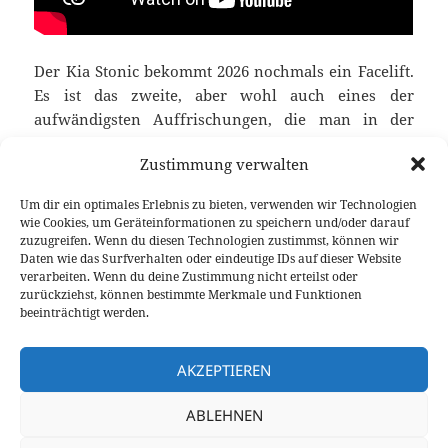
Der Kia Stonic bekommt 2026 nochmals ein Facelift.
Es ist das zweite, aber wohl auch eines der
aufwändigsten Auffrischungen, die man in der
Automobilwelt derzeit sieht. Es ist ein klares „Am
Zustimmung verwalten
Leben halten“, doch dafür bekommt der Kunde
einiges. Eine rundum neue Optik, die deutlich
Um dir ein optimales Erlebnis zu bieten, verwenden wir Technologien
macht, dass es der neue Kia Stonic sein soll. Aber
wie Cookies, um Geräteinformationen zu speichern und/oder darauf
hier hört man nicht auf, denn selbst der Innenraum
zuzugreifen. Wenn du diesen Technologien zustimmst, können wir
Daten wie das Surfverhalten oder eindeutige IDs auf dieser Website
samt komplettem Armaturenbrett ist ausgetauscht
verarbeiten. Wenn du deine Zustimmung nicht erteilst oder
worden. Da können die teuren Hersteller gerne ein
zurückziehst, können bestimmte Merkmale und Funktionen
Auge drauf werfen.
beeinträchtigt werden.
AKZEPTIEREN
Veröffentlicht
Autor
Kategorien
Schlagwörte
23. April 2026
Fabian Meßner
Fahrberichte
Kia
,
am
Video Fahrbericht
ABLEHNEN
Seitennummerierung