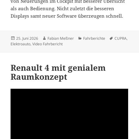
von Neuerungen im Cockpit mit besserer Übersicht
als auch Bedienung. Nicht zuletzt die besseren
Displays samt neuer Software überzeugen schnell.
Veröffentlicht
Autor
Kategorien
Schlagwörter
25. Juni 2026
Fabian Meßner
Fahrberichte
CUPRA
,
am
Elektroauto
,
Video Fahrbericht
Renault 4 mit genialem
Raumkonzept