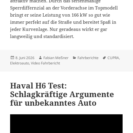
attraktiv machen. Durch das serienmäßige
Sperrdiffernzial an der Vorderachse im Topmodell
bringt er seine Leistung von 166 kW so gut wie
immer perfekt auf die Straße und bereitet Spaß in
jeder Kurvenlage. Nur geradeaus wirkt er gar
langweilig und standardisiert.
Veröffentlicht
Autor
Kategorien
Schlagwörter
8. Juni 2026
Fabian Meßner
Fahrberichte
CUPRA
,
am
Elektroauto
,
Video Fahrbericht
Haval H6 Test:
Schlagkräftige Argumente
für unbekanntes Auto