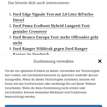
Das könnte dich auch interessieren:
Ford Edge Vignale Test mit 2,0-Liter BiTurbo-
Diesel
Ford Puma EcoBoost Hybrid Langzeit-Test:
genialer Crossover
Ford Bronco Europa Test: mehr Offroader geht
nicht
Ford Ranger Wildtrak gegen Ford Ranger
Raptor im Vergleich
Ford Tourneo Custom Test: Raum für Familie
Zustimmung verwalten
und mehr
Um dir ein optimales Erlebnis zu bieten, verwenden wir Technologien
wie Cookies, um Geräteinformationen zu speichern und/oder darauf
zuzugreifen. Wenn du diesen Technologien zustimmst, können wir
Daten wie das Surfverhalten oder eindeutige IDs auf dieser Website
verarbeiten. Wenn du deine Zustimmung nicht erteilst oder
Veröffentlicht
Autor
Kategorien
Schlagwört
1. Februar 2024
Fabian Meßner
Fahrberichte
zurückziehst, können bestimmte Merkmale und Funktionen
am
Ford
,
Video Fahrbericht
beeinträchtigt werden.
Beitragsnavigation
VORHERIGER