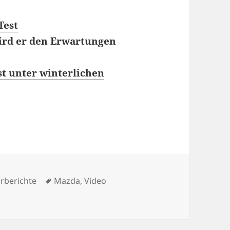
Test
wird er den Erwartungen
st unter winterlichen
egorien
Schlagwörter
rberichte
Mazda
,
Video