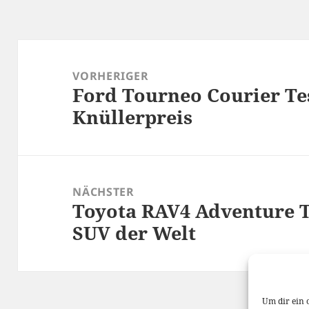
Beitragsnavigation
VORHERIGER
Ford Tourneo Courier Te
Vorheriger
Knüllerpreis
Beitrag:
NÄCHSTER
Toyota RAV4 Adventure Te
Nächster
SUV der Welt
Beitrag:
Um dir ein 