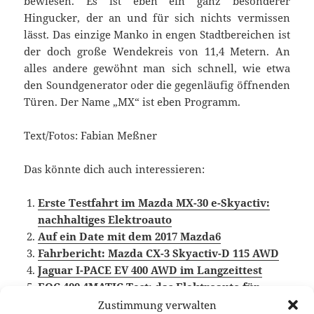
bewiesen. Es ist eben ein ganz besonderer
Hingucker, der an und für sich nichts vermissen
lässt. Das einzige Manko in engen Stadtbereichen ist
der doch große Wendekreis von 11,4 Metern. An
alles andere gewöhnt man sich schnell, wie etwa
den Soundgenerator oder die gegenläufig öffnenden
Türen. Der Name „MX“ ist eben Programm.
Text/Fotos: Fabian Meßner
Das könnte dich auch interessieren:
Erste Testfahrt im Mazda MX-30 e-Skyactiv:
nachhaltiges Elektroauto
Auf ein Date mit dem 2017 Mazda6
Fahrbericht: Mazda CX-3 Skyactiv-D 115 AWD
Jaguar I-PACE EV 400 AWD im Langzeittest
EQC 400 4MATIC Test: das Elektroauto für
Mercedes-Fahrer
Zustimmung verwalten