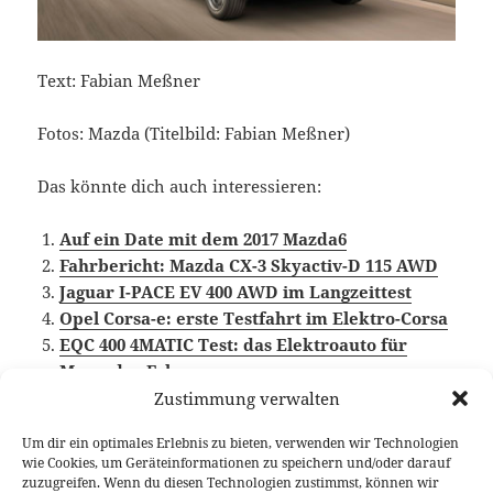
Text: Fabian Meßner
Fotos: Mazda (Titelbild: Fabian Meßner)
Das könnte dich auch interessieren:
Auf ein Date mit dem 2017 Mazda6
Fahrbericht: Mazda CX-3 Skyactiv-D 115 AWD
Jaguar I-PACE EV 400 AWD im Langzeittest
Opel Corsa-e: erste Testfahrt im Elektro-Corsa
EQC 400 4MATIC Test: das Elektroauto für
Mercedes-Fahrer
Zustimmung verwalten
Um dir ein optimales Erlebnis zu bieten, verwenden wir Technologien
wie Cookies, um Geräteinformationen zu speichern und/oder darauf
Veröffentlicht
Autor
Kategorien
Schlagwörter
17. Juni 2020
Fabian Meßner
Fahrberichte
zuzugreifen. Wenn du diesen Technologien zustimmst, können wir