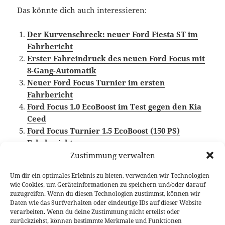
Das könnte dich auch interessieren:
Der Kurvenschreck: neuer Ford Fiesta ST im
Fahrbericht
Erster Fahreindruck des neuen Ford Focus mit
8-Gang-Automatik
Neuer Ford Focus Turnier im ersten
Fahrbericht
Ford Focus 1.0 EcoBoost im Test gegen den Kia
Ceed
Ford Focus Turnier 1.5 EcoBoost (150 PS)
Fahrbericht
Zustimmung verwalten
Um dir ein optimales Erlebnis zu bieten, verwenden wir Technologien
wie Cookies, um Geräteinformationen zu speichern und/oder darauf
Veröffentlicht
Autor
Kategorien
Schlagw
7. Dezember 2020
Fabian Meßner
Fahrberichte
zuzugreifen. Wenn du diesen Technologien zustimmst, können wir
am
Ford Focus
,
Ford Performance
,
Video Fahrbericht
Daten wie das Surfverhalten oder eindeutige IDs auf dieser Website
verarbeiten. Wenn du deine Zustimmung nicht erteilst oder
Beitragsnavigation
zurückziehst, können bestimmte Merkmale und Funktionen