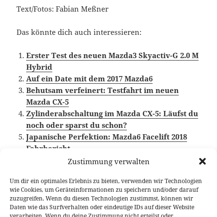
Text/Fotos: Fabian Meßner
Das könnte dich auch interessieren:
Erster Test des neuen Mazda3 Skyactiv-G 2.0 M
Hybrid
Auf ein Date mit dem 2017 Mazda6
Behutsam verfeinert: Testfahrt im neuen
Mazda CX-5
Zylinderabschaltung im Mazda CX-5: Läufst du
noch oder sparst du schon?
Japanische Perfektion: Mazda6 Facelift 2018
Fahrbericht
Zustimmung verwalten
Um dir ein optimales Erlebnis zu bieten, verwenden wir Technologien
wie Cookies, um Geräteinformationen zu speichern und/oder darauf
Veröffentlicht
Autor
Kategorien
Schlagwör
20. August 2019
Fabian Meßner
Fahrberichte
zuzugreifen. Wenn du diesen Technologien zustimmst, können wir
am
Mazda
,
Mazda3
,
Video Fahrbericht
Daten wie das Surfverhalten oder eindeutige IDs auf dieser Website
verarbeiten. Wenn du deine Zustimmung nicht erteilst oder