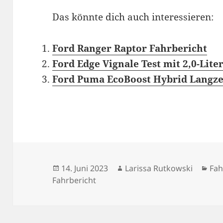
Das könnte dich auch interessieren:
Ford Ranger Raptor Fahrbericht
Ford Edge Vignale Test mit 2,0-Lite
Ford Puma EcoBoost Hybrid Langzei
Veröffentlicht
Autor
Kat
14. Juni 2023
Larissa Rutkowski
Fah
am
Fahrbericht