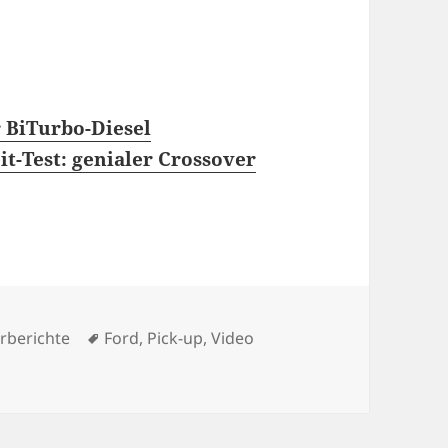
r BiTurbo-Diesel
t-Test: genialer Crossover
egorien
Schlagwörter
rberichte
Ford
,
Pick-up
,
Video