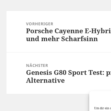
Beitragsnavigation
VORHERIGER
Porsche Cayenne E-Hybri
Vorheriger
und mehr Scharfsinn
Beitrag:
NÄCHSTER
Genesis G80 Sport Test: 
Nächster
Alternative
Beitrag:
Um dir ein 