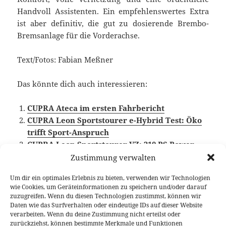
Handvoll Assistenten. Ein empfehlenswertes Extra
ist aber definitiv, die gut zu dosierende Brembo-
Bremsanlage für die Vorderachse.
Text/Fotos: Fabian Meßner
Das könnte dich auch interessieren:
CUPRA Ateca im ersten Fahrbericht
CUPRA Leon Sportstourer e-Hybrid Test: Öko
trifft Sport-Anspruch
CUPRA Leon Sportstourer VZ: 310 PS Power-
Kombi Test
Zustimmung verwalten
Um dir ein optimales Erlebnis zu bieten, verwenden wir Technologien
wie Cookies, um Geräteinformationen zu speichern und/oder darauf
zuzugreifen. Wenn du diesen Technologien zustimmst, können wir
Veröffentlicht
Autor
Kategorien
Schlagwö
12. Oktober 2020
Fabian Meßner
Fahrberichte
Daten wie das Surfverhalten oder eindeutige IDs auf dieser Website
am
CUPRA
,
Video Fahrbericht
verarbeiten. Wenn du deine Zustimmung nicht erteilst oder
zurückziehst, können bestimmte Merkmale und Funktionen