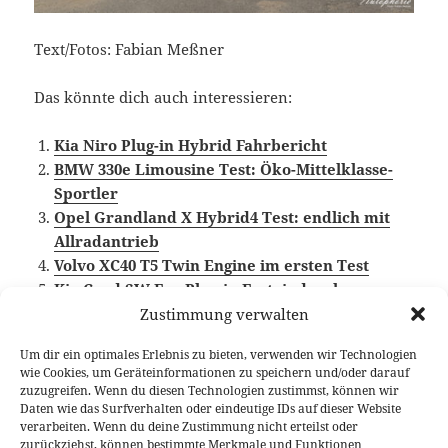
Text/Fotos: Fabian Meßner
Das könnte dich auch interessieren:
Kia Niro Plug-in Hybrid Fahrbericht
BMW 330e Limousine Test: Öko-Mittelklasse-
Sportler
Opel Grandland X Hybrid4 Test: endlich mit
Allradantrieb
Volvo XC40 T5 Twin Engine im ersten Test
Kia Ceed SW Eco Plug-in Ersteindruck
Zustimmung verwalten
Um dir ein optimales Erlebnis zu bieten, verwenden wir Technologien
wie Cookies, um Geräteinformationen zu speichern und/oder darauf
Veröffentlicht
Autor
Kategorien
Schlagwörter
25. Juni 2020
Fabian Meßner
Fahrberichte
Kia
,
zuzugreifen. Wenn du diesen Technologien zustimmst, können wir
am
Plug-in Hybrid
,
Video Fahrbericht
Daten wie das Surfverhalten oder eindeutige IDs auf dieser Website
verarbeiten. Wenn du deine Zustimmung nicht erteilst oder
Beitragsnavigation
zurückziehst, können bestimmte Merkmale und Funktionen