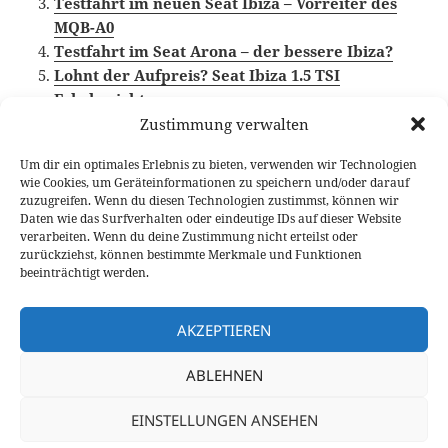
Testfahrt im neuen Seat Ibiza – Vorreiter des
MQB-A0
Testfahrt im Seat Arona – der bessere Ibiza?
Lohnt der Aufpreis? Seat Ibiza 1.5 TSI
Fahrbericht
Zustimmung verwalten
Um dir ein optimales Erlebnis zu bieten, verwenden wir Technologien
wie Cookies, um Geräteinformationen zu speichern und/oder darauf
Veröffentlicht
Autor
Kategorien
Schlagwörte
13. März 2019
Fabian Meßner
Fahrberichte
Seat
,
zuzugreifen. Wenn du diesen Technologien zustimmst, können wir
am
Seat Tarraco
,
Video Fahrbericht
Daten wie das Surfverhalten oder eindeutige IDs auf dieser Website
verarbeiten. Wenn du deine Zustimmung nicht erteilst oder
Beitragsnavigation
zurückziehst, können bestimmte Merkmale und Funktionen
VORHERIGER
beeinträchtigt werden.
Skoda Kodiaq RS Fahrbericht: ein
Vorheriger
dynamischer Diesel?
Beitrag:
AKZEPTIEREN
NÄCHSTER
ABLEHNEN
Kräftige Aufwertung für den Mazda CX-5
Nächster
im Modelljahr 2019
Beitrag:
EINSTELLUNGEN ANSEHEN