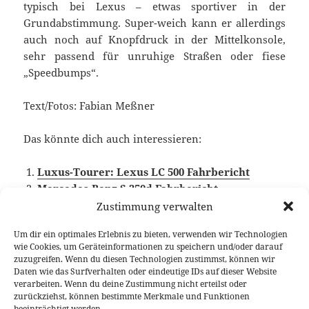
typisch bei Lexus – etwas sportiver in der
Grundabstimmung. Super-weich kann er allerdings
auch noch auf Knopfdruck in der Mittelkonsole,
sehr passend für unruhige Straßen oder fiese
„Speedbumps“.
Text/Fotos: Fabian Meßner
Das könnte dich auch interessieren:
Luxus-Tourer: Lexus LC 500 Fahrbericht
Mercedes-Benz S 350d Fahrbericht
Zustimmung verwalten
Um dir ein optimales Erlebnis zu bieten, verwenden wir Technologien
wie Cookies, um Geräteinformationen zu speichern und/oder darauf
Veröffentlicht
Autor
Kategorien
Schlag
16. November 2018
Fabian Meßner
Fahrberichte
zuzugreifen. Wenn du diesen Technologien zustimmst, können wir
am
Lexus
,
Luxuslimousine
,
Video Fahrbericht
Daten wie das Surfverhalten oder eindeutige IDs auf dieser Website
verarbeiten. Wenn du deine Zustimmung nicht erteilst oder
Beitragsnavigation
zurückziehst, können bestimmte Merkmale und Funktionen
VORHERIGER
beeinträchtigt werden.