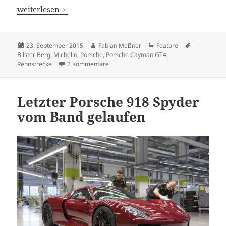
Grill and Race: Am Bilster Berg mit dem Porsche Cayman
weiterlesen
Veröffentlicht
Autor
Kategorien
Schlagwört
23. September 2015
Fabian Meßner
Feature
am
Bilster Berg
,
Michelin
,
Porsche
,
Porsche Cayman GT4
,
zu Grill and Race: Am Bilster Berg mit 
Rennstrecke
2 Kommentare
Letzter Porsche 918 Spyder
vom Band gelaufen