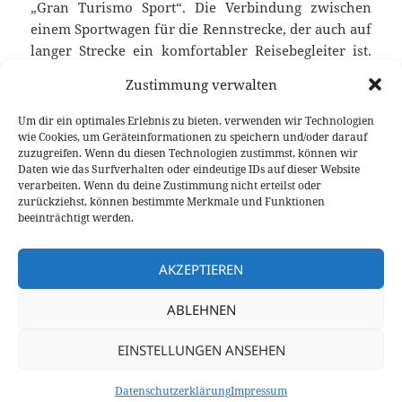
„Gran Turismo Sport“. Die Verbindung zwischen
einem Sportwagen für die Rennstrecke, der auch auf
langer Strecke ein komfortabler Reisebegleiter ist.
Der Porsche 911 Targa 4 GTS bietet zudem die sehr
Zustimmung verwalten
exklusive Dachkonstruktion und die paar
zusätzlichen Kilos fallen auf der Rennstrecke nicht
Um dir ein optimales Erlebnis zu bieten, verwenden wir Technologien
weiter ins Gewicht. Ein Bericht über erste Fahrt mit
wie Cookies, um Geräteinformationen zu speichern und/oder darauf
zuzugreifen. Wenn du diesen Technologien zustimmst, können wir
dem 991 Targa 4 GTS über spanische Landstraßen
Daten wie das Surfverhalten oder eindeutige IDs auf dieser Website
und den eindrucksvollen Rundkurs des Ascari Race
verarbeiten. Wenn du deine Zustimmung nicht erteilst oder
Porsche 911 Targa 4 GTS (991) Testfahrt im Ascari 
Resort.
weiterlesen
zurückziehst, können bestimmte Merkmale und Funktionen
beeinträchtigt werden.
Veröffentlicht
Autor
Kategorien
Schlagwörte
26. März 2015
Fabian Meßner
Fahrberichte
Ascari
AKZEPTIEREN
am
Race Resort
,
Fahrbericht
,
Porsche
,
Rennstrecke
zu Porsche 911 Targa 4 GTS (991) Testfahrt im Ascari R
7 Kommentare
ABLEHNEN
Seitennummerierung
SEITE
8
EINSTELLUNGEN ANSEHEN
der
Beiträge
Vorherige
Datenschutzerklärung
Stolz präsentiert von WordPress
Datenschutzerklärung
Impressum