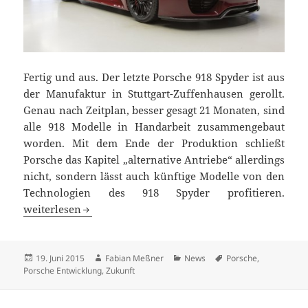
Fertig und aus. Der letzte Porsche 918 Spyder ist aus
der Manufaktur in Stuttgart-Zuffenhausen gerollt.
Genau nach Zeitplan, besser gesagt 21 Monaten, sind
alle 918 Modelle in Handarbeit zusammengebaut
worden. Mit dem Ende der Produktion schließt
Porsche das Kapitel „alternative Antriebe“ allerdings
nicht, sondern lässt auch künftige Modelle von den
Technologien des 918 Spyder profitieren.
Letzter Porsche 918 Spyder vom Band gelaufen
weiterlesen
Veröffentlicht
Autor
Kategorien
Schlagwörter
19. Juni 2015
Fabian Meßner
News
Porsche
,
am
Porsche Entwicklung
,
Zukunft