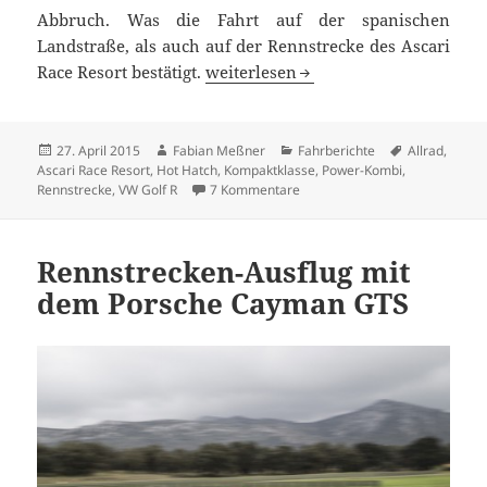
Abbruch. Was die Fahrt auf der spanischen
Landstraße, als auch auf der Rennstrecke des Ascari
Fahrbericht VW Golf R Variant: Ein
Race Resort bestätigt.
weiterlesen
Veröffentlicht
Autor
Kategorien
Schlagwörte
27. April 2015
Fabian Meßner
Fahrberichte
Allrad
,
am
Ascari Race Resort
,
Hot Hatch
,
Kompaktklasse
,
Power-Kombi
,
zu Fahrbericht VW Golf R Varia
Rennstrecke
,
VW Golf R
7 Kommentare
Rennstrecken-Ausflug mit
dem Porsche Cayman GTS