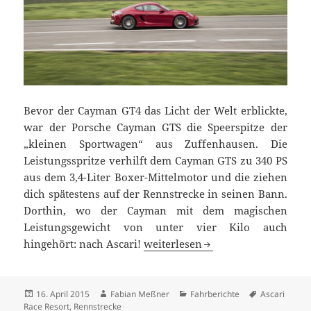
Bevor der Cayman GT4 das Licht der Welt erblickte,
war der Porsche Cayman GTS die Speerspitze der
„kleinen Sportwagen“ aus Zuffenhausen. Die
Leistungsspritze verhilft dem Cayman GTS zu 340 PS
aus dem 3,4-Liter Boxer-Mittelmotor und die ziehen
dich spätestens auf der Rennstrecke in seinen Bann.
Dorthin, wo der Cayman mit dem magischen
Leistungsgewicht von unter vier Kilo auch
Rennstrecken-Ausflug mit dem P
hingehört: nach Ascari!
weiterlesen
Veröffentlicht
Autor
Kategorien
Schlagwörte
16. April 2015
Fabian Meßner
Fahrberichte
Ascari
am
Race Resort
,
Rennstrecke