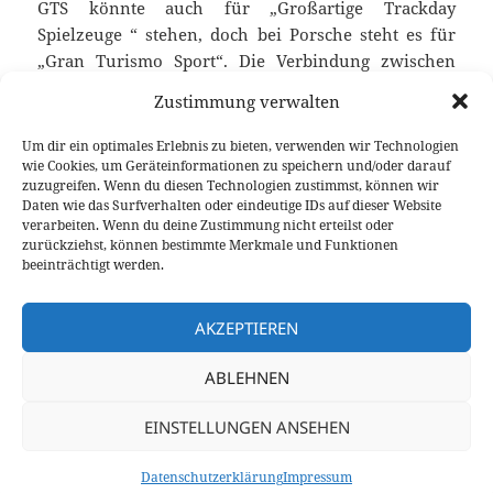
GTS könnte auch für „Großartige Trackday
Spielzeuge “ stehen, doch bei Porsche steht es für
„Gran Turismo Sport“. Die Verbindung zwischen
einem Sportwagen für die Rennstrecke, der auch auf
Zustimmung verwalten
langer Strecke ein komfortabler Reisebegleiter ist.
Der Porsche 911 Targa 4 GTS bietet zudem die sehr
Um dir ein optimales Erlebnis zu bieten, verwenden wir Technologien
exklusive Dachkonstruktion und die paar
wie Cookies, um Geräteinformationen zu speichern und/oder darauf
zuzugreifen. Wenn du diesen Technologien zustimmst, können wir
zusätzlichen Kilos fallen auf der Rennstrecke nicht
Daten wie das Surfverhalten oder eindeutige IDs auf dieser Website
weiter ins Gewicht. Ein Bericht über erste Fahrt mit
verarbeiten. Wenn du deine Zustimmung nicht erteilst oder
dem 991 Targa 4 GTS über spanische Landstraßen
zurückziehst, können bestimmte Merkmale und Funktionen
beeinträchtigt werden.
und den eindrucksvollen Rundkurs des Ascari Race
Porsche 911 Targa 4 GTS (991) Testfahrt im Ascari 
Resort.
weiterlesen
AKZEPTIEREN
ABLEHNEN
Veröffentlicht
Autor
Kategorien
Schlagwörte
26. März 2015
Fabian Meßner
Fahrberichte
Ascari
am
Race Resort
,
Fahrbericht
,
Porsche
,
Rennstrecke
zu Porsche 911 Targa 4 GTS (991) Testfahrt im Ascari R
7 Kommentare
EINSTELLUNGEN ANSEHEN
Datenschutzerklärung
Stolz präsentiert von WordPress
Datenschutzerklärung
Impressum