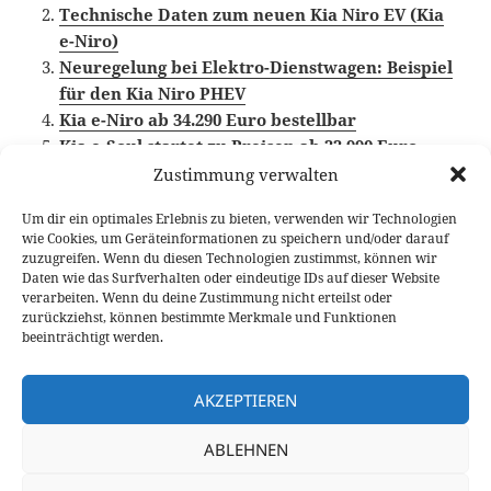
Technische Daten zum neuen Kia Niro EV (Kia
e-Niro)
Neuregelung bei Elektro-Dienstwagen: Beispiel
für den Kia Niro PHEV
Kia e-Niro ab 34.290 Euro bestellbar
Kia e-Soul startet zu Preisen ab 33.990 Euro
Zustimmung verwalten
Um dir ein optimales Erlebnis zu bieten, verwenden wir Technologien
wie Cookies, um Geräteinformationen zu speichern und/oder darauf
Veröffentlicht
Autor
Kategorien
Schlagwörter
3. Januar 2020
Larissa Rutkowski
News
zuzugreifen. Wenn du diesen Technologien zustimmst, können wir
am
Elektroauto
,
Kia
Daten wie das Surfverhalten oder eindeutige IDs auf dieser Website
verarbeiten. Wenn du deine Zustimmung nicht erteilst oder
Beitragsnavigation
zurückziehst, können bestimmte Merkmale und Funktionen
VORHERIGER
beeinträchtigt werden.
Fünfte Generation BMW eDrive: der
Vorheriger
Antrieb des BMW iX3
Beitrag:
AKZEPTIEREN
NÄCHSTER
ABLEHNEN
Kia XCeed 1.6 CRDi Testbericht:
Nächster
Crossover mit cleverem Fahrwerk
Beitrag: