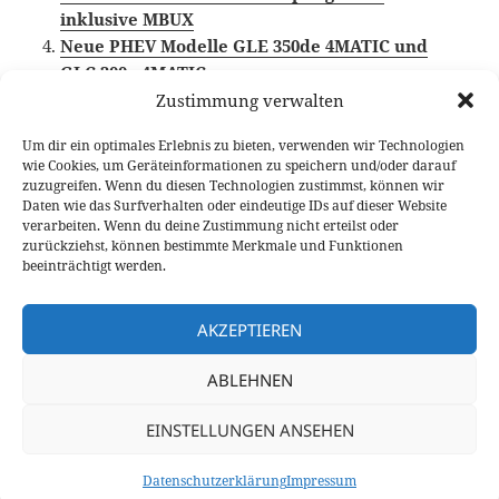
inklusive MBUX
Neue PHEV Modelle GLE 350de 4MATIC und
GLC 300e 4MATIC
Zustimmung verwalten
Um dir ein optimales Erlebnis zu bieten, verwenden wir Technologien
wie Cookies, um Geräteinformationen zu speichern und/oder darauf
Veröffentlicht
Autor
Kategorien
Schlagwörter
20. März 2019
Fabian Meßner
News
Mercedes-
zuzugreifen. Wenn du diesen Technologien zustimmst, können wir
am
Benz
,
Mercedes-Benz GLC
Daten wie das Surfverhalten oder eindeutige IDs auf dieser Website
verarbeiten. Wenn du deine Zustimmung nicht erteilst oder
Beitragsnavigation
zurückziehst, können bestimmte Merkmale und Funktionen
VORHERIGER
beeinträchtigt werden.
Neuer Cadillac CT5 wird alten CTS
Vorheriger
ablösen
Beitrag:
AKZEPTIEREN
NÄCHSTER
ABLEHNEN
BMW X7 xDrive40i (G07) Fahrbericht: der
Nächster
Traum jeder Soccer Mom?
Beitrag:
EINSTELLUNGEN ANSEHEN
Datenschutzerklärung
Stolz präsentiert von WordPress
Datenschutzerklärung
Impressum